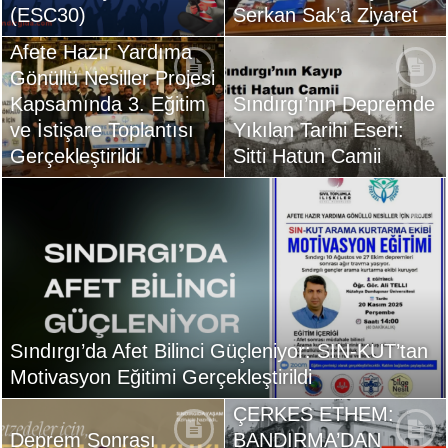
(ESC30)
Serkan Sak’a Ziyaret
Afete Hazır Yardıma
Gönüllü Nesiller Projesi
Kapsamında 3. Eğitim
Sındırgı’nın Depremde
ve İstişare Toplantısı
Yıkılan Tarihi Eseri:
Gerçekleştirildi
Sitti Hatun Camii
Sındırgı’da Afet Bilinci Güçleniyor: SIN-KUT’tan
Motivasyon Eğitimi Gerçekleştirildi
ÇERKES ETHEM:
Deprem Sonrası
BANDIRMA’DAN