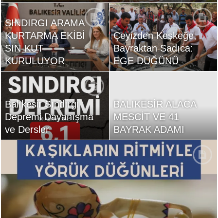
SINDIRGI ARAMA
KURTARMA EKİBİ
Çeyizden Keşkeğe,
SIN-KUT
Bayraktan Sadıca:
KURULUYOR
EGE DÜĞÜNÜ
Balıkesir Sındırgı
BALIKESİR ALACA
Depremi Dayanışma
MESCİT VE 41
ve Dersler
BAYRAK ADAMI