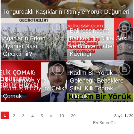
Tongurdaklı Kaşıkların Ritmiyle Yörük Düğünleri
Balikessir.com:
Ağaçların Erken
Balıkesir’in Dijital Sesi
Uyanışı Nasıl
ve Güncel Haber
Geciktirilir?
Kaynağı
Kadim Bir Yörük
Unutulmaya Yüz
Geleneği: Bebeklere
Tutmuş Bir Oyun: Çelik
Şifalı Killi Toprak
Çomak
“Höllük”
1
2
3
4
5
»
10
20
...
Sayfa 1 / 20
En Sona Git