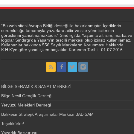
“Bu web sitesi Avrupa Birliği desteği ile hazırlanmıştır. İçeriklerin
sorumluluğu tamamıyla yazarlara aittir ve site yöneticilerinin
görüşlerini yansıtmamaktadır.” Sındırgı’da Yaşam’a ait isim, marka ve
logolar Sındırgı’da Yaşam’ın tescilli markası olup izinsiz kullanılamaz.
Kullananlar hakkında 556 Sayılı Markaların Korunması Hakkında
K.H.K’ye göre yasal işlem başlatılır. Korunma Tarihi : 01.07.2016
BİLGE SERAMİK & SANAT MERKEZİ
Bilge Nesil Gençlik Derneği
Yeryüzü Melekleri Derneği
Balıkesir Stratejik Araştırmalar Merkezi BAL-SAM
Teşekkürler!
Yazarlık Başvurusu!