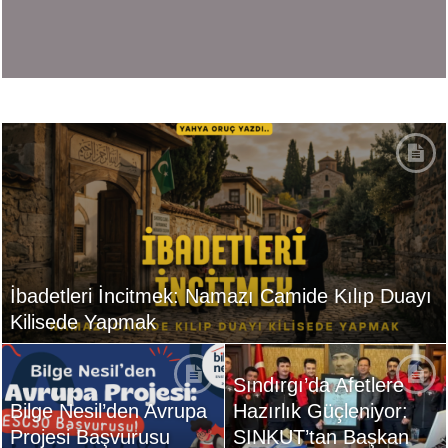
İbadetleri İncitmek: Namazı Camide Kılıp Duayı
Kilisede Yapmak
Sındırgı’da Afetlere
Bilge Nesil’den Avrupa
Hazırlık Güçleniyor:
Projesi Başvurusu
SINKUT’tan Başkan