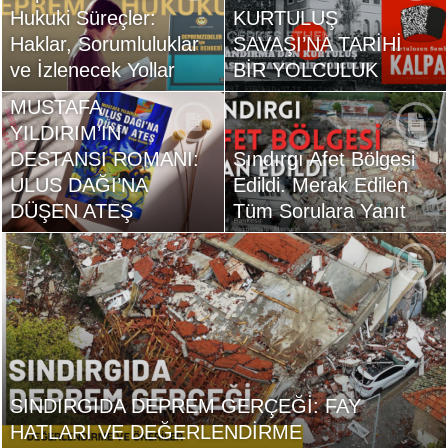
Hukuki Süreçler:
KURTULUŞ
Haklar, Sorumluluklar
SAVAŞI’NA TARİHİ
ve İzlenecek Yollar
BİR YOLCULUK
MUSTAFA
YILDIRIM’IN
DESTANSI ROMANI:
Sındırgı Afet Bölgesi
ULUS DAĞI’NA
Edildi. Merak Edilen
DÜŞEN ATEŞ
Tüm Sorulara Yanıt
SINDIRGIDA DEPREM GERÇEĞİ: FAY
HATLARI VE DEĞERLENDİRME