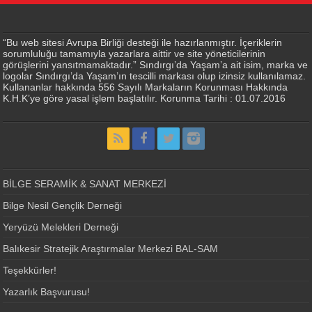
“Bu web sitesi Avrupa Birliği desteği ile hazırlanmıştır. İçeriklerin
sorumluluğu tamamıyla yazarlara aittir ve site yöneticilerinin
görüşlerini yansıtmamaktadır.” Sındırgı’da Yaşam’a ait isim, marka ve
logolar Sındırgı’da Yaşam’ın tescilli markası olup izinsiz kullanılamaz.
Kullananlar hakkında 556 Sayılı Markaların Korunması Hakkında
K.H.K’ye göre yasal işlem başlatılır. Korunma Tarihi : 01.07.2016
BİLGE SERAMİK & SANAT MERKEZİ
Bilge Nesil Gençlik Derneği
Yeryüzü Melekleri Derneği
Balıkesir Stratejik Araştırmalar Merkezi BAL-SAM
Teşekkürler!
Yazarlık Başvurusu!