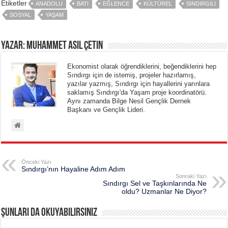
Etiketler
ANADOLU
BATI
EĞLENCE
KÜLTÜREL
SINDIRGILI
SOSYAL
YAŞAM
Yazar: Muhammet Asil Çetin
Ekonomist olarak öğrendiklerini, beğendiklerini hep
Sındırgı için de istemiş, projeler hazırlamış,
yazılar yazmış, Sındırgı için hayallerini yarınlara
saklamış Sındırgı'da Yaşam proje koordinatörü.
Aynı zamanda Bilge Nesil Gençlik Dernek
Başkanı ve Gençlik Lideri.
Önceki Yazı
Sındırgı’nın Hayaline Adım Adım
Sonraki Yazı
Sındırgı Sel ve Taşkınlarında Ne
oldu? Uzmanlar Ne Diyor?
Şunları da okuyabilirsiniz