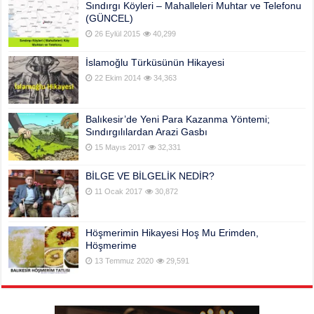
Sındırgı Köyleri – Mahalleleri Muhtar ve Telefonu
(GÜNCEL)
26 Eylül 2015
40,299
İslamoğlu Türküsünün Hikayesi
22 Ekim 2014
34,363
Balıkesir’de Yeni Para Kazanma Yöntemi;
Sındırgılılardan Arazi Gasbı
15 Mayıs 2017
32,331
BİLGE VE BİLGELİK NEDİR?
11 Ocak 2017
30,872
Höşmerimin Hikayesi Hoş Mu Erimden,
Höşmerime
13 Temmuz 2020
29,591