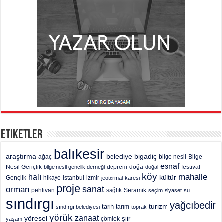
Etiketler
balıkesir
araştırma
belediye
bigadiç
ağaç
bilge nesil
Bilge
esnaf
deprem
festival
Nesil Gençlik
bilge nesil gençlik derneği
doğa
doğal
köy
mahalle
halı
kültür
Gençlik
hikaye
istanbul
izmir
jeotermal
karesi
proje
sanat
orman
pehlivan
sağlık
Seramik
seçim
siyaset
su
sındırgı
yağcıbedir
turizm
tarih
tarım
sındırgı belediyesi
toprak
yörük
zanaat
yöresel
şiir
yaşam
çömlek