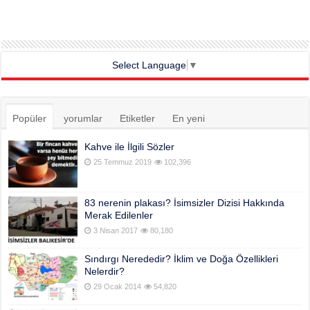
Select Language
▼
Popüler
yorumlar
Etiketler
En yeni
Kahve ile İlgili Sözler
25 Temmuz 2019
102,396
83 nerenin plakası? İsimsizler Dizisi Hakkında
Merak Edilenler
3 Nisan 2017
80,180
Sındırgı Nerededir? İklim ve Doğa Özellikleri
Nelerdir?
29 Ocak 2014
54,820