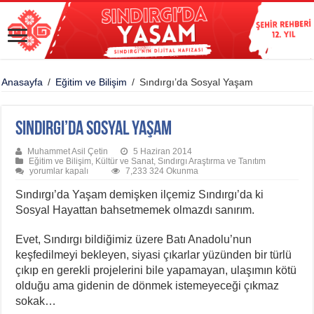
Anasayfa
/
Eğitim ve Bilişim
/
Sındırgı’da Sosyal Yaşam
Sındırgı’da Sosyal Yaşam
Muhammet Asil Çetin
5 Haziran 2014
Eğitim ve Bilişim
,
Kültür ve Sanat
,
Sındırgı Araştırma ve Tanıtım
Sındırgı’da
yorumlar kapalı
7,233 324 Okunma
Sosyal
Yaşam
Sındırgı’da Yaşam demişken ilçemiz Sındırgı’da ki
için
Sosyal Hayattan bahsetmemek olmazdı sanırım.
Evet, Sındırgı bildiğimiz üzere Batı Anadolu’nun
keşfedilmeyi bekleyen, siyasi çıkarlar yüzünden bir türlü
çıkıp en gerekli projelerini bile yapamayan, ulaşımın kötü
olduğu ama gidenin de dönmek istemeyeceği çıkmaz
sokak…