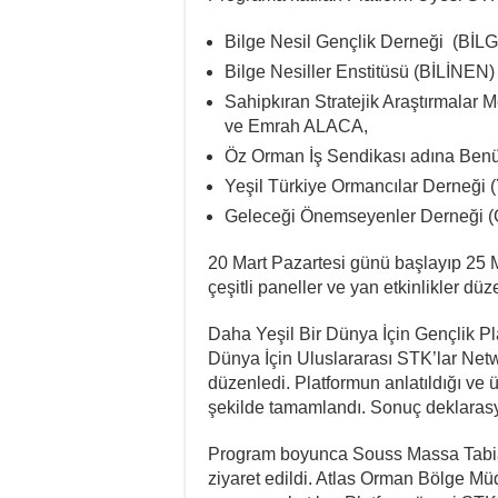
Bilge Nesil Gençlik Derneği (BİL
Bilge Nesiller Enstitüsü (BİLİNE
Sahipkıran Stratejik Araştırmal
ve Emrah ALACA,
Öz Orman İş Sendikası adına Be
Yeşil Türkiye Ormancılar Derneğ
Geleceği Önemseyenler Derneği 
20 Mart Pazartesi günü başlayıp 25
çeşitli paneller ve yan etkinlikler düz
Daha Yeşil Bir Dünya İçin Gençlik P
Dünya İçin Uluslararası STK’lar Netwo
düzenledi. Platformun anlatıldığı ve üye
şekilde tamamlandı. Sonuç deklaras
Program boyunca Souss Massa Tabiat 
ziyaret edildi. Atlas Orman Bölge Müdü