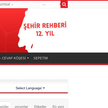
umsal
– CEVAP KÖŞESİ
SEPETİM
Select Language
▼
opüler
yorumlar
Etiketler
En yeni