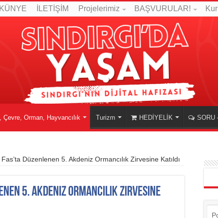
KÜNYE
İLETİŞİM
Projelerimiz
BAŞVURULAR!
Kur
, Çevre, Orman, Hayvancılık
Turizm
HEDİYELİK
SORU 
r, Fas’ta Düzenlenen 5. Akdeniz Ormancılık Zirvesine Katıldı
lenen 5. Akdeniz Ormancılık Zirvesine
P