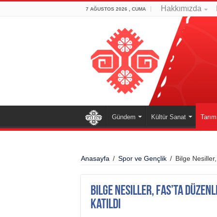
Hakkımızda
7 AĞUSTOS 2026 , CUMA
Gündem
Kültür Sanat
Tarım
Anasayfa
/
Spor ve Gençlik
/
Bilge Nesille
Bilge Nesiller, Fas’ta Düzen
Katıldı