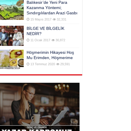
Balıkesir’de Yeni Para
Kazanma Yöntemi;
Sındırgılılardan Arazi Gasbı
15 Mayıs 2017
32,331
BİLGE VE BİLGELİK
NEDİR?
11 Ocak 2017
30,872
Höşmerimin Hikayesi Hoş
Mu Erimden, Höşmerime
13 Temmuz 2020
29,591