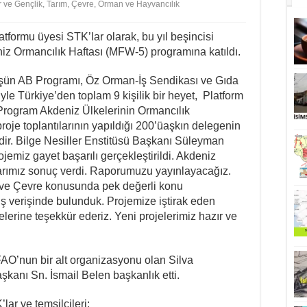
 ve Gençlik
,
Tarım, Çevre, Orman ve Hayvancılık
tformu üyesi STK’lar olarak, bu yıl beşincisi
iz Ormancılık Haftası (MFW-5) programına katıldı.
Düşün AB Programı, Öz Orman-İş Sendikası ve Gıda
le Türkiye’den toplam 9 kişilik bir heyet, Platform
. Program Akdeniz Ülkelerinin Ormancılık
proje toplantılarının yapıldığı 200’üaşkın delegenin
dir. Bilge Nesiller Enstitüsü Başkanı Süleyman
emiz gayet başarılı gerçekleştirildi. Akdeniz
arımız sonuç verdi. Raporumuzu yayınlayacağız.
 ve Çevre konusunda pek değerli konu
lış verişinde bulunduk. Projemize iştirak eden
rine teşekkür ederiz. Yeni projelerimiz hazır ve
AO’nun bir alt organizasyonu olan Silva
kanı Sn. İsmail Belen başkanlık etti.
ar ve temsilcileri;