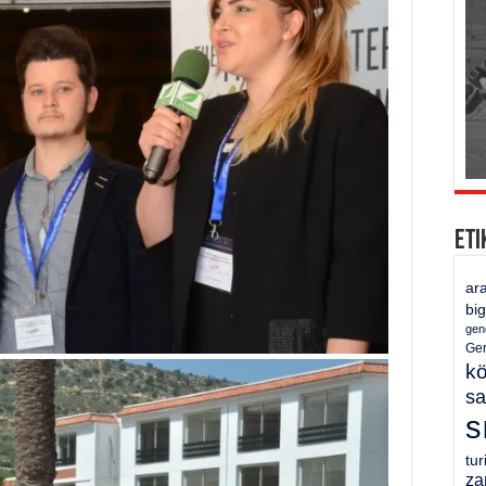
Eti
ar
bi
gen
Gen
k
sa
s
tu
za