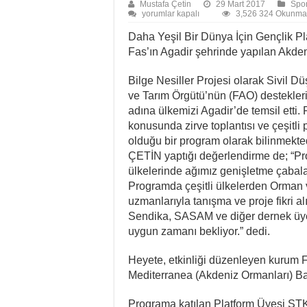
Mustafa Çetin
29 Mart 2017
Spor
Bilge
yorumlar kapalı
3,526 324 Okunma
Nesiller,
Fas’ta
Daha Yeşil Bir Dünya İçin Gençlik Pla
Düzenlenen
Fas’ın Agadir şehrinde yapılan Akden
5.
Akdeniz
Ormancılık
Bilge Nesiller Projesi olarak Sivil 
Zirvesine
Katıldı
ve Tarım Örgütü’nün (FAO) destekleriy
için
adına ülkemizi Agadir’de temsil etti
konusunda zirve toplantısı ve çeşitli 
olduğu bir program olarak bilinmekte
ÇETİN yaptığı değerlendirme de; “Proj
ülkelerinde ağımız genişletme çabal
Programda çeşitli ülkelerden Orman
uzmanlarıyla tanışma ve proje fikri a
Sendika, SASAM ve diğer dernek üyele
uygun zamanı bekliyor.” dedi.
Heyete, etkinliği düzenleyen kurum F
Mediterranea (Akdeniz Ormanları) Baş
Programa katılan Platform Üyesi STK’l