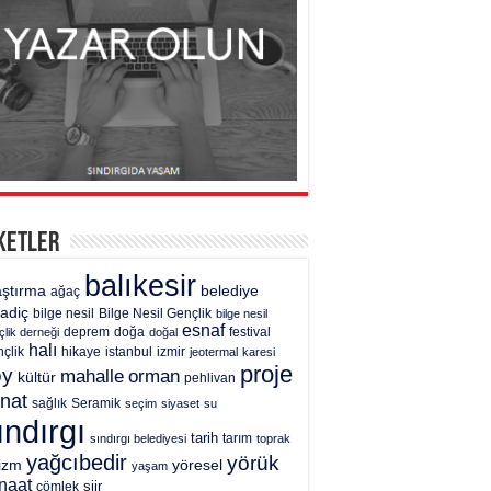
ketler
balıkesir
aştırma
belediye
ağaç
gadiç
bilge nesil
Bilge Nesil Gençlik
bilge nesil
esnaf
deprem
festival
çlik derneği
doğa
doğal
halı
çlik
hikaye
istanbul
izmir
jeotermal
karesi
proje
öy
mahalle
orman
kültür
pehlivan
nat
sağlık
Seramik
seçim
siyaset
su
ındırgı
tarih
tarım
sındırgı belediyesi
toprak
yağcıbedir
yörük
rizm
yöresel
yaşam
naat
şiir
çömlek