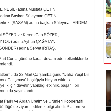
GE NESİL) adına Mustafa ÇETİN,
N) adına Başkan Süleyman ÇETİN,
ar Merkezi (SASAM) adına başkan Süleyman ERDEM
nül SÖZER ve Kerem Can SÖZER,
i (YTOD) adına Ayhan ÇAĞATAY,
(GÖNDER) adına Servet İRİTAŞ.
 Mart Cuma gününe kadar devam eden etkinliklerde
enlendi.
latformu da 22 Mart Çarşamba günü “Daha Yeşil Bir
rk Çalışması” başlığıyla bir yan etkinlik
lik için davetin yapıldığı etkinlik, başarılı bir
yonu da yayımlandı.
Parkı ve Argan Üretim ve Ürünleri Kooperatifi
rlüğü de ziyaret edilerek bilgi alındı. Platform ve