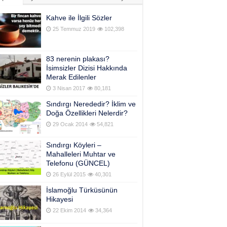
Kahve ile İlgili Sözler
25 Temmuz 2019
102,398
83 nerenin plakası?
İsimsizler Dizisi Hakkında
Merak Edilenler
3 Nisan 2017
80,181
Sındırgı Nerededir? İklim ve
Doğa Özellikleri Nelerdir?
29 Ocak 2014
54,821
Sındırgı Köyleri –
Mahalleleri Muhtar ve
Telefonu (GÜNCEL)
26 Eylül 2015
40,301
İslamoğlu Türküsünün
Hikayesi
22 Ekim 2014
34,364