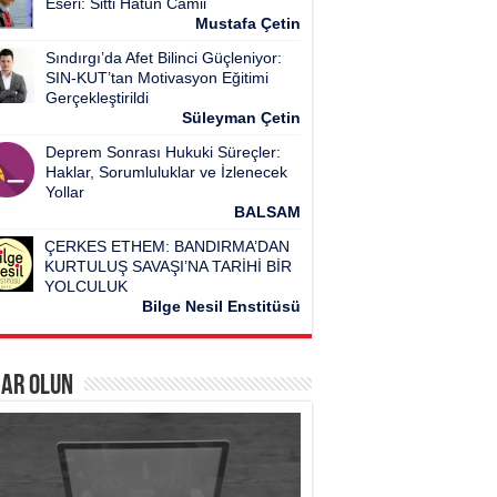
Eseri: Sitti Hatun Camii
Mustafa Çetin
Sındırgı’da Afet Bilinci Güçleniyor:
SIN-KUT’tan Motivasyon Eğitimi
Gerçekleştirildi
Süleyman Çetin
Deprem Sonrası Hukuki Süreçler:
Haklar, Sorumluluklar ve İzlenecek
Yollar
BALSAM
ÇERKES ETHEM: BANDIRMA’DAN
KURTULUŞ SAVAŞI’NA TARİHİ BİR
YOLCULUK
Bilge Nesil Enstitüsü
ar Olun