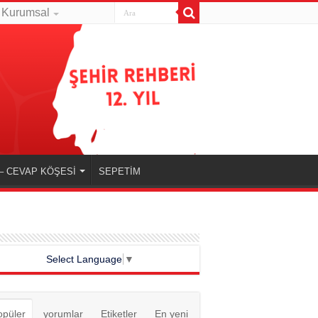
Kurumsal
– CEVAP KÖŞESİ
SEPETİM
Select Language
▼
opüler
yorumlar
Etiketler
En yeni