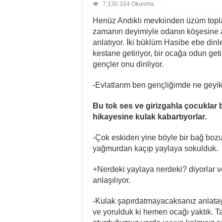
7,130 324 Okunma
Henüz Andıklı mevkiinden üzüm topla
zamanın deyimiyle odanın köşesine a
anlatıyor. İki büklüm Hasibe ebe dinl
kestane getiriyor, bir ocağa odun geti
gençler onu dinliyor.
-Evlatlarım ben gençliğimde ne geyikl
Bu tok ses ve girizgahla çocuklar 
hikayesine kulak kabartıyorlar.
-Çok eskiden yine böyle bir bağ boz
yağmurdan kaçıp yaylaya sokulduk.
+Nerdeki yaylaya nerdeki? diyorlar v
anlaşılıyor.
-Kulak şapırdatmayacaksanız anlatay
ve yorulduk ki hemen ocağı yaktık. Ta