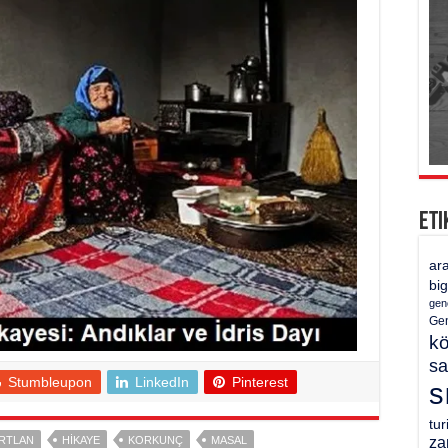
Eti
ar
bi
gen
Gen
k
sa
Stumbleupon
LinkedIn
Pinterest
s
tu
IRTLAN
HIKAYE
KORKUNÇ
MASAL
za