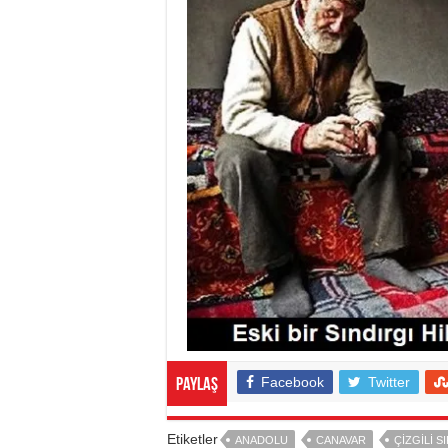
Facebook
Twitter
Paylaş
Etiketler
ANADOLU
CANAVAR
ÇIZGILI S