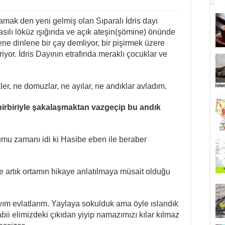
bir
Sındırgı
Hikayesi:
mak den yeni gelmiş olan Sıparalı İdris dayı
Andıklar
sılı löküz ışığında ve açık ateşin(şömine) önünde
ve
İdris
ene dinlene bir çay demliyor, bir pişirmek üzere
Dayı
için
riyor. İdris Dayının etrafında meraklı çocuklar ve
er, ne domuzlar, ne ayılar, ne andıklar avladım.
birbiriyle şakalaşmaktan vazgeçip bu andık
umu zamanı idi ki Hasibe eben ile beraber
e artık ortamın hikaye anlatılmaya müsait olduğu
ım evlatlarım. Yaylaya sokulduk ama öyle ıslandık
bii elimizdeki çıkıdan yiyip namazımızı kılar kılmaz