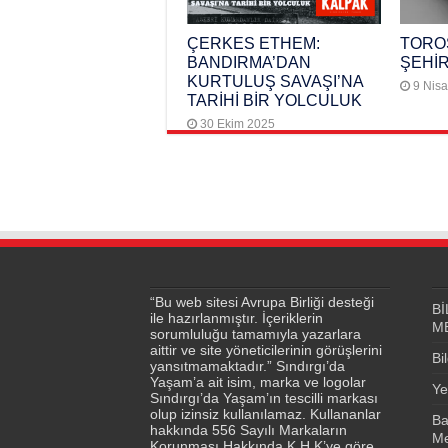
ÇERKES ETHEM:
TOROS
BANDIRMA’DAN
ŞEHİR
KURTULUŞ SAVAŞI’NA
9 Nis
TARİHİ BİR YOLCULUK
30 Ekim 2025
“Bu web sitesi Avrupa Birliği desteği
Bİ
ile hazırlanmıştır. İçeriklerin
M
sorumluluğu tamamıyla yazarlara
aittir ve site yöneticilerinin görüşlerini
Bi
yansıtmamaktadır.” Sındırgı’da
Yaşam’a ait isim, marka ve logolar
Ye
Sındırgı’da Yaşam’ın tescilli markası
olup izinsiz kullanılamaz. Kullananlar
Ba
hakkında 556 Sayılı Markaların
Me
Korunması Hakkında K.H.K’ye göre