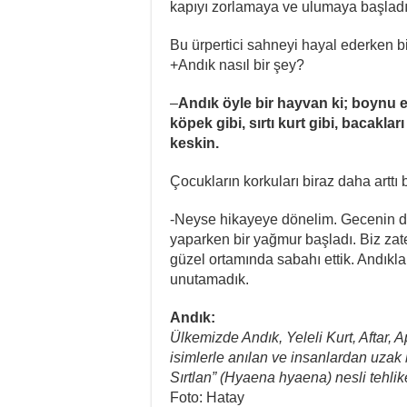
kapıyı zorlamaya ve ulumaya başladı 
Bu ürpertici sahneyi hayal ederken bi
+Andık nasıl bir şey?
–
Andık öyle bir hayvan ki; boynu eşe
köpek gibi, sırtı kurt gibi, bacaklar
keskin.
Çocukların korkuları biraz daha arttı
-Neyse hikayeye dönelim. Gecenin dem
yaparken bir yağmur başladı. Biz zat
güzel ortamında sabahı ettik. Andıkl
unutamadık.
Andık:
Ülkemizde Andık, Yeleli Kurt, Aftar, A
isimlerle anılan ve insanlardan uzak 
Sırtlan” (Hyaena hyaena) nesli tehlike 
Foto: Hatay