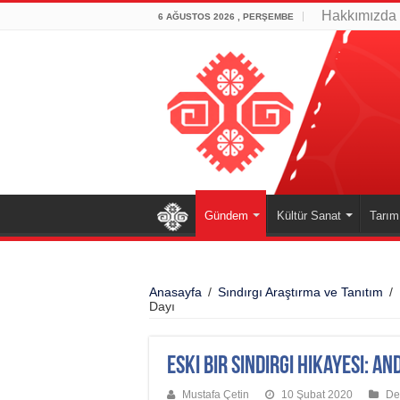
Hakkımızda
6 AĞUSTOS 2026 , PERŞEMBE
Gündem
Kültür Sanat
Tarım
Anasayfa
/
Sındırgı Araştırma ve Tanıtım
/
Dayı
Eski bir Sındırgı Hikayesi: An
Mustafa Çetin
10 Şubat 2020
De