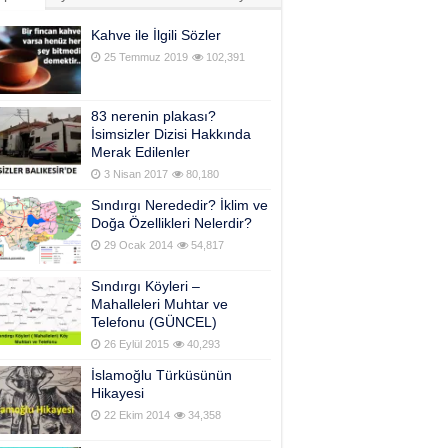
Kahve ile İlgili Sözler
25 Temmuz 2019
102,391
83 nerenin plakası?
İsimsizler Dizisi Hakkında
Merak Edilenler
3 Nisan 2017
80,180
Sındırgı Nerededir? İklim ve
Doğa Özellikleri Nelerdir?
29 Ocak 2014
54,817
Sındırgı Köyleri –
Mahalleleri Muhtar ve
Telefonu (GÜNCEL)
26 Eylül 2015
40,293
İslamoğlu Türküsünün
Hikayesi
22 Ekim 2014
34,358