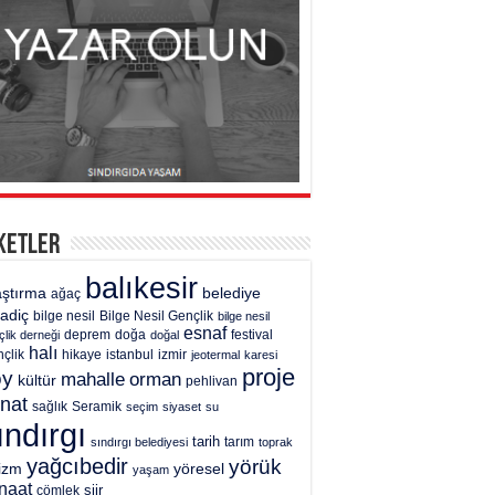
ketler
balıkesir
aştırma
belediye
ağaç
gadiç
bilge nesil
Bilge Nesil Gençlik
bilge nesil
esnaf
deprem
festival
çlik derneği
doğa
doğal
halı
çlik
hikaye
istanbul
izmir
jeotermal
karesi
proje
öy
mahalle
orman
kültür
pehlivan
nat
sağlık
Seramik
seçim
siyaset
su
ındırgı
tarih
tarım
sındırgı belediyesi
toprak
yağcıbedir
yörük
rizm
yöresel
yaşam
naat
şiir
çömlek