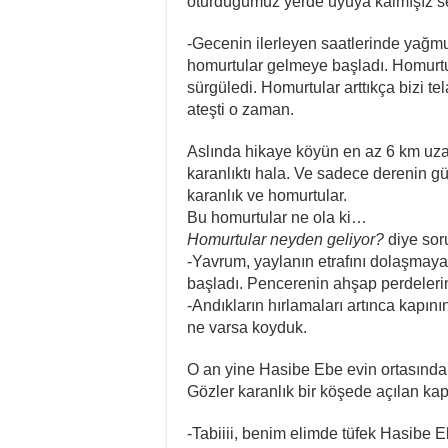
oturduğumuz yerde uyuya kalmışız 
-Gecenin ilerleyen saatlerinde yağmur 
homurtular gelmeye başladı. Homurtu
sürgüledi. Homurtular arttıkça bizi te
ateşti o zaman.
Aslında hikaye köyün en az 6 km uzağ
karanlıktı hala. Ve sadece derenin gürü
karanlık ve homurtular.
Bu homurtular ne ola ki…
Homurtular neyden geliyor?
diye sor
-Yavrum, yaylanın etrafını dolaşmaya
başladı. Pencerenin ahşap perdelerin
-Andıkların hırlamaları artınca kapının
ne varsa koyduk.
O an yine Hasibe Ebe evin ortasında k
Gözler karanlık bir köşede açılan kap
-Tabiiii, benim elimde tüfek Hasibe 