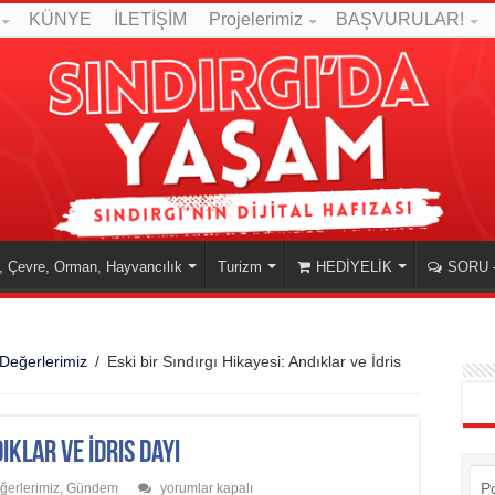
KÜNYE
İLETİŞİM
Projelerimiz
BAŞVURULAR!
, Çevre, Orman, Hayvancılık
Turizm
HEDİYELİK
SORU 
Değerlerimiz
/
Eski bir Sındırgı Hikayesi: Andıklar ve İdris
dıklar ve İdris Dayı
Eski
P
ğerlerimiz
,
Gündem
yorumlar kapalı