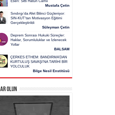
Eseri: Sitti Hatun Camii
Mustafa Çetin
Sındırgı’da Afet Bilinci Güçleniyor:
SIN-KUT’tan Motivasyon Eğitimi
Gerçekleştirildi
Süleyman Çetin
Deprem Sonrası Hukuki Süreçler:
Haklar, Sorumluluklar ve İzlenecek
Yollar
BALSAM
ÇERKES ETHEM: BANDIRMA’DAN
KURTULUŞ SAVAŞI’NA TARİHİ BİR
YOLCULUK
Bilge Nesil Enstitüsü
ar Olun