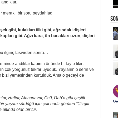
andıklar.
r meraklı bir soru peydahladı.
So
k gibi, kulakları tilki gibi, ağzındaki dişleri
ı kaplan gibi. Ağzı kara, ön bacakları uzun, dişleri
 bu ilginç tasvirden sonra…
inde andıklar kapının önünde hırlayıp tıkırtı
en çok yorgunuz tekrar uyuduk. Yaylanın o serin ve
ar bizi yemesinden kurtulduk. Ama o geceyi de
ptar, Heftar, Alacanavar, Öcü, Dab’a gibi çeşitli
Ger
bir yaşam sürdüğü için çok nadir görülen “Çizgili
altında olan bir tür.