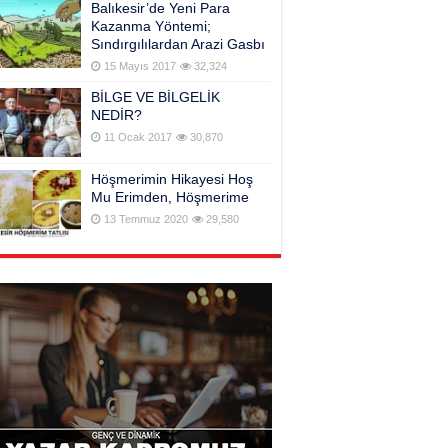
Balıkesir’de Yeni Para
Kazanma Yöntemi;
Sındırgılılardan Arazi Gasbı
15 Mayıs 2017
32,324
BİLGE VE BİLGELİK
NEDİR?
11 Ocak 2017
30,870
Höşmerimin Hikayesi Hoş
Mu Erimden, Höşmerime
13 Temmuz 2020
29,580