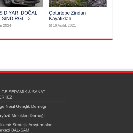
 DİYARI DOĞAL
Çoturtepe Zindan
 SINDIRGI – 3
Kayalıkları
an 2024
16 Aralık 2021
LGE SERAMİK & SANAT
ERKEZİ
lge Nesil Gençlik Derneği
ryüzü Melekleri Derneği
lıkesir Stratejik Araştırmalar
rkezi BAL-SAM