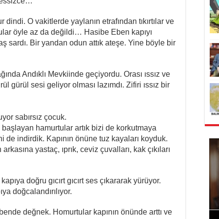
sessizce…
dindi. O vakitlerde yaylanın etrafından tıkırtılar ve
lar öyle az da değildi… Hasibe Eben kapıyı
laş sardı. Bir yandan odun attık ateşe. Yine böyle bir
ında Andıklı Mevkiinde geçiyordu. Orası ıssız ve
l gürül sesi geliyor olması lazımdı. Zifiri ıssız bir
uyor sabırsız çocuk.
 başlayan hamurtular artık bizi de korkutmaya
i de indirdik. Kapının önüne tuz kayaları koyduk.
 arkasına yastaç, ıprık, ceviz çuvalları, kak çıkıları
apıya doğru gıcırt gıcırt ses çıkararak yürüyor.
ıya doğcalandırılıyor.
Ebende değnek. Homurtular kapının önünde arttı ve