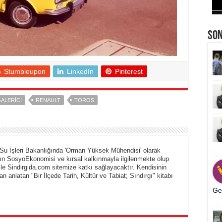
So
Stumbleupon
LinkedIn
Pinterest
ALERICI
RENAULT
TOROS
Su İşleri Bakanlığında 'Orman Yüksek Mühendisi' olarak
ın SosyoEkonomisi ve kırsal kalkınmayla ilgilenmekte olup
ile Sindirgida.com sitemize katkı sağlayacaktır. Kendisinin
an anlatan "Bir İlçede Tarih, Kültür ve Tabiat; Sındırgı" kitabı
Ger