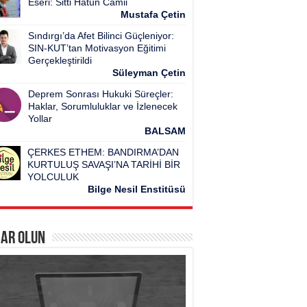
Eseri: Sitti Hatun Camii
Mustafa Çetin
Sındırgı’da Afet Bilinci Güçleniyor:
SIN-KUT’tan Motivasyon Eğitimi
Gerçekleştirildi
Süleyman Çetin
Deprem Sonrası Hukuki Süreçler:
Haklar, Sorumluluklar ve İzlenecek
Yollar
BALSAM
ÇERKES ETHEM: BANDIRMA’DAN
KURTULUŞ SAVAŞI’NA TARİHİ BİR
YOLCULUK
Bilge Nesil Enstitüsü
ar Olun