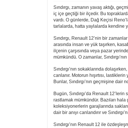
Sındırgı, zamanın yavaş aktığı, geçmi
iç içe geçtiği bir ilçedir. Bu toprakl
vardı. O günlerde, Dağ Keçisi Reno’la
tarlalarda, hatta yaylalarda kendine 
Sındırgı, Renault 12’nin bir zamanlar
arasında insan ve yük taşırken, kasa
ilçenin çarşısında veya pazar yerind
mümkündü. O zamanlar, Sındırgı’nın ya
Sındırgı’nın sokaklarında dolaşırken, 
canlanır. Motorun hışırtısı, lastikler
Bunlar, Sındırgı’nın geçmişine dair nost
Bugün, Sındırgı’da Renault 12’lerin s
rastlamak mümkündür. Bazıları hala g
koleksiyonerlerin garajlarında sakl
dair bir anıyı canlandırır ve Sındırgı’nı
Sındırgı’nın Renault 12 ile özdeşleşmi