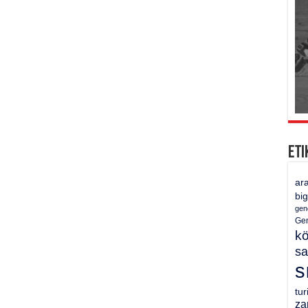
Eti
ar
bi
gen
Gen
k
sa
s
tu
za