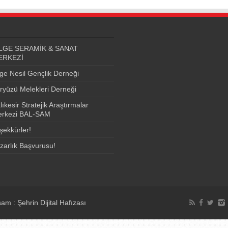
LGE SERAMİK & SANAT
ERKEZİ
lge Nesil Gençlik Derneği
ryüzü Melekleri Derneği
lıkesir Stratejik Araştırmalar
rkezi BAL-SAM
şekkürler!
zarlık Başvurusu!
am : Şehrin Dijital Hafızası