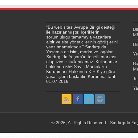
“Bu web sitesi Avrupa Birliği desteği
Bİ
ile hazırlanmıştır. İçeriklerin
M
sorumluluğu tamamıyla yazarlara
aittir ve site yöneticilerinin görüşlerini
Bi
yansıtmamaktadır.” Sındırgı’da
Yaşam’a ait isim, marka ve logolar
Ye
Sındırgı’da Yaşam’ın tescilli markası
olup izinsiz kullanılamaz. Kullananlar
Ba
hakkında 556 Sayılı Markaların
Me
Korunması Hakkında K.H.K’ye göre
yasal işlem başlatılır. Korunma Tarihi :
Te
01.07.2016
Ya
© 2026, All Rights Reserved - Sındırgıda Yaş