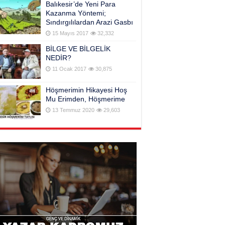
Balıkesir’de Yeni Para
Kazanma Yöntemi;
Sındırgılılardan Arazi Gasbı
15 Mayıs 2017
32,332
BİLGE VE BİLGELİK
NEDİR?
11 Ocak 2017
30,875
Höşmerimin Hikayesi Hoş
Mu Erimden, Höşmerime
13 Temmuz 2020
29,603