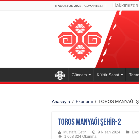
Hakkımızda
8 AĞUSTOS 2026 , CUMARTESI
Gündem
Kültür Sanat
Tarım
Anasayfa
/
Ekonomi
/
TOROS MANYAĞI Ş
TOROS MANYAĞI ŞEHİR-2
Mustafa Çetin
9 Nisan 2024
Eko
1,668 324 Okunma