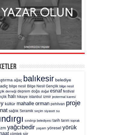
ketler
balıkesir
aştırma
belediye
ağaç
gadiç
bilge nesil
Bilge Nesil Gençlik
bilge nesil
esnaf
deprem
festival
çlik derneği
doğa
doğal
halı
çlik
hikaye
istanbul
izmir
jeotermal
karesi
proje
öy
mahalle
orman
kültür
pehlivan
nat
sağlık
Seramik
seçim
siyaset
su
ındırgı
tarih
tarım
sındırgı belediyesi
toprak
yağcıbedir
yörük
rizm
yöresel
yaşam
naat
şiir
çömlek