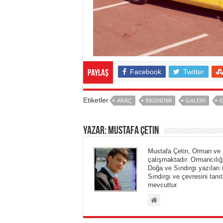
Facebook
Twitter
Paylaş
Etiketler
ARAÇ
EKONOMI
GALERI
G
Yazar: Mustafa Çetin
Mustafa Çetin, Orman ve 
çalışmaktadır. Ormancılığ
Doğa ve Sındırgı yazıları 
Sındırgı ve çevresini tanıt
mevcuttur.