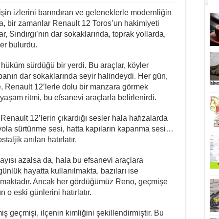
ŞEHİR-
2
şin izlerini barındıran ve geleneklerle modernliğin
için
arda, bir zamanlar Renault 12 Toros’un hakimiyeti
r, Sındırgı’nın dar sokaklarında, toprak yollarda,
yer bulurdu.
 hüküm sürdüğü bir yerdi. Bu araçlar, köyler
banın dar sokaklarında seyir halindeydi. Her gün,
e, Renault 12’lerle dolu bir manzara görmek
şam ritmi, bu efsanevi araçlarla belirlenirdi.
Renault 12’lerin çıkardığı sesler hala hafızalarda
in yola sürtünme sesi, hatta kapıların kapanma sesi…
aljik anıları hatırlatır.
ayısı azalsa da, hala bu efsanevi araçlara
ünlük hayatta kullanılmakta, bazıları ise
anmaktadır. Ancak her gördüğümüz Reno, geçmişe
n o eski günlerini hatırlatır.
ş geçmişi, ilçenin kimliğini şekillendirmiştir. Bu