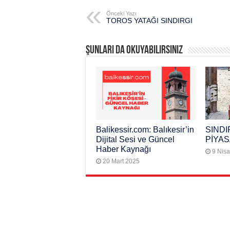
Önceki Yazı
TOROS YATAĞI SINDIRGI
Şunları da okuyabilirsiniz
Balikessir.com: Balıkesir’in
SINDI
Dijital Sesi ve Güncel
PİYAS
Haber Kaynağı
9 Nis
20 Mart 2025