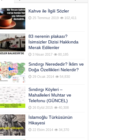
Kahve ile İlgili Sözler
25 Temmuz 2019
102,411
83 nerenin plakası?
İsimsizler Dizisi Hakkında
Merak Edilenler
3 Nisan 2017
80,185
Sındırgı Nerededir? İklim ve
Doğa Özellikleri Nelerdir?
29 Ocak 2014
54,830
Sındırgı Köyleri –
Mahalleleri Muhtar ve
Telefonu (GÜNCEL)
26 Eylül 2015
40,308
İslamoğlu Türküsünün
Hikayesi
22 Ekim 2014
34,370