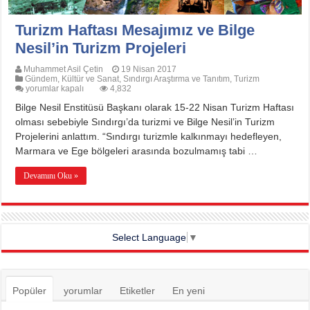
Turizm Haftası Mesajımız ve Bilge
Nesil’in Turizm Projeleri
Muhammet Asil Çetin
19 Nisan 2017
Gündem
,
Kültür ve Sanat
,
Sındırgı Araştırma ve Tanıtım
,
Turizm
Turizm
yorumlar kapalı
4,832
Haftası
Bilge Nesil Enstitüsü Başkanı olarak 15-22 Nisan Turizm Haftası
Mesajımız
ve
olması sebebiyle Sındırgı’da turizmi ve Bilge Nesil’in Turizm
Bilge
Projelerini anlattım. “Sındırgı turizmle kalkınmayı hedefleyen,
Nesil’in
Turizm
Marmara ve Ege bölgeleri arasında bozulmamış tabi …
Projeleri
için
Devamını Oku »
Select Language
▼
Popüler
yorumlar
Etiketler
En yeni