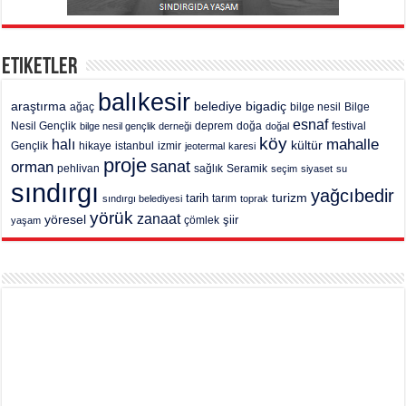
Etiketler
balıkesir
araştırma
belediye
bigadiç
ağaç
bilge nesil
Bilge
esnaf
deprem
festival
Nesil Gençlik
bilge nesil gençlik derneği
doğa
doğal
köy
mahalle
halı
kültür
Gençlik
hikaye
istanbul
izmir
jeotermal
karesi
proje
sanat
orman
pehlivan
sağlık
Seramik
seçim
siyaset
su
sındırgı
yağcıbedir
turizm
tarih
tarım
sındırgı belediyesi
toprak
yörük
zanaat
yöresel
şiir
yaşam
çömlek