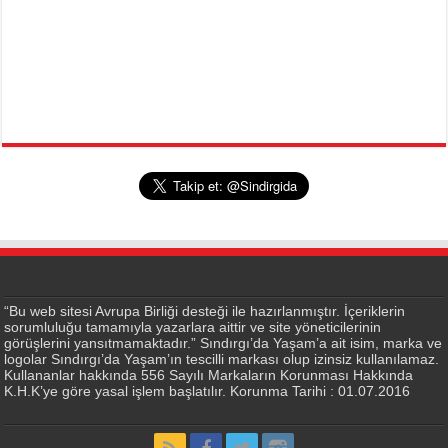
“Bu web sitesi Avrupa Birliği desteği ile hazırlanmıştır. İçeriklerin
sorumluluğu tamamıyla yazarlara aittir ve site yöneticilerinin
görüşlerini yansıtmamaktadır.” Sındırgı’da Yaşam’a ait isim, marka ve
logolar Sındırgı’da Yaşam’ın tescilli markası olup izinsiz kullanılamaz.
Kullananlar hakkında 556 Sayılı Markaların Korunması Hakkında
K.H.K’ye göre yasal işlem başlatılır. Korunma Tarihi : 01.07.2016