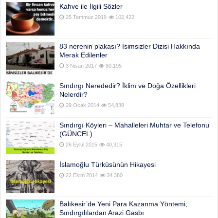
Kahve ile İlgili Sözler
25 Temmuz 2019
102,422
83 nerenin plakası? İsimsizler Dizisi Hakkında
Merak Edilenler
3 Nisan 2017
80,195
Sındırgı Nerededir? İklim ve Doğa Özellikleri
Nelerdir?
29 Ocak 2014
54,839
Sındırgı Köyleri – Mahalleleri Muhtar ve Telefonu
(GÜNCEL)
26 Eylül 2015
40,315
İslamoğlu Türküsünün Hikayesi
22 Ekim 2014
34,380
Balıkesir’de Yeni Para Kazanma Yöntemi;
Sındırgılılardan Arazi Gasbı