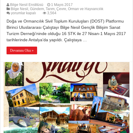
Bilge Nesil Enstitüsü
1 Mayıs 2017
Bilge Nesil
,
Gündem
,
Tarım, Çevre, Orman ve Hayvancılık
Bilge
yorumlar kapalı
3,564
Nesil
Doğa ve Ormancılık Sivil Toplum Kuruluşları (DOST) Platformu
Gençlik
Uluslararası
Birinci Uluslararası Çalıştayı Bilge Nesil Gençlik Bilişim Sanat
DOST
Turizm Derneği’ninde olduğu 16 STK ile 27 Nisan-1 Mayıs 2017
Platformu
Çalıştayına
tarihlerinde Antalya’da yapıldı. Çalıştaya …
İştirak
Etti
için
Devamını Oku »