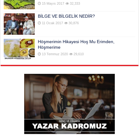
15 Mayıs 2017
32,333
BİLGE VE BİLGELİK NEDİR?
11 Ocak 2017
30,876
Höşmerimin Hikayesi Hoş Mu Erimden,
Höşmerime
13 Temmuz 2020
29,610