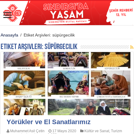
Anasayfa
/
Etiket Arşivleri: süpürgecilik
Etiket Arşivleri:
süpürgecilik
Yörükler ve El Sanatlarımız
Muhammet Asil Çetin
17 Mayıs 2020
Kültür ve Sanat
,
Turizm