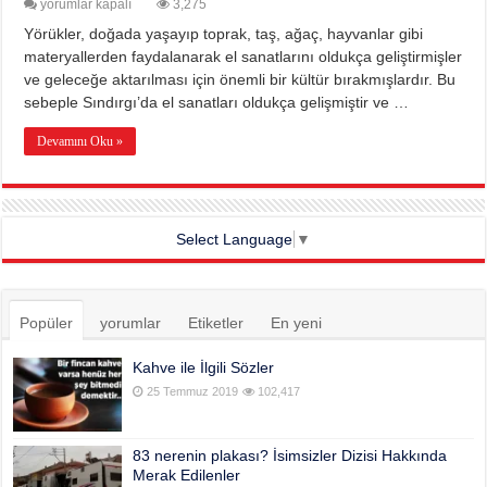
Yörükler
yorumlar kapalı
3,275
ve
Yörükler, doğada yaşayıp toprak, taş, ağaç, hayvanlar gibi
El
Sanatlarımız
materyallerden faydalanarak el sanatlarını oldukça geliştirmişler
için
ve geleceğe aktarılması için önemli bir kültür bırakmışlardır. Bu
sebeple Sındırgı’da el sanatları oldukça gelişmiştir ve …
Devamını Oku »
Select Language
▼
Popüler
yorumlar
Etiketler
En yeni
Kahve ile İlgili Sözler
25 Temmuz 2019
102,417
83 nerenin plakası? İsimsizler Dizisi Hakkında
Merak Edilenler