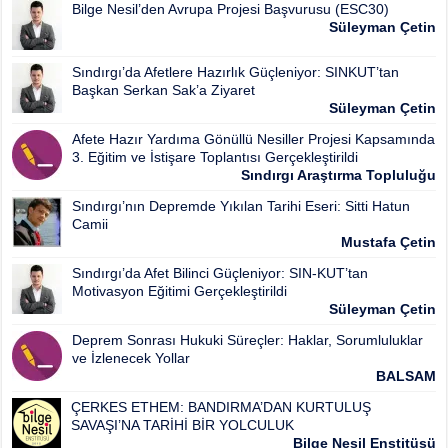
Bilge Nesil’den Avrupa Projesi Başvurusu (ESC30)
Süleyman Çetin
Sındırgı’da Afetlere Hazırlık Güçleniyor: SINKUT’tan
Başkan Serkan Sak’a Ziyaret
Süleyman Çetin
Afete Hazır Yardıma Gönüllü Nesiller Projesi Kapsamında
3. Eğitim ve İstişare Toplantısı Gerçekleştirildi
Sındırgı Araştırma Topluluğu
Sındırgı’nın Depremde Yıkılan Tarihi Eseri: Sitti Hatun
Camii
Mustafa Çetin
Sındırgı’da Afet Bilinci Güçleniyor: SIN-KUT’tan
Motivasyon Eğitimi Gerçekleştirildi
Süleyman Çetin
Deprem Sonrası Hukuki Süreçler: Haklar, Sorumluluklar
ve İzlenecek Yollar
BALSAM
ÇERKES ETHEM: BANDIRMA’DAN KURTULUŞ
SAVAŞI’NA TARİHİ BİR YOLCULUK
Bilge Nesil Enstitüsü