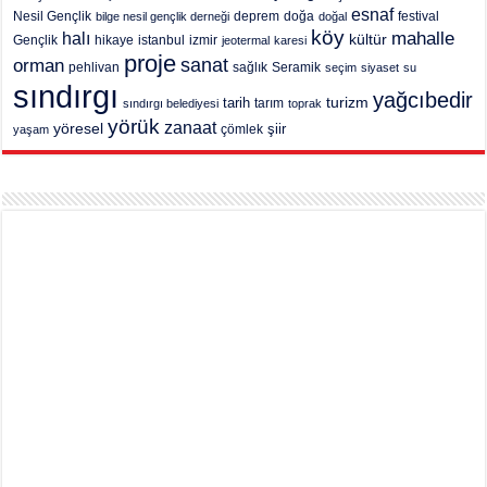
esnaf
deprem
festival
Nesil Gençlik
bilge nesil gençlik derneği
doğa
doğal
köy
mahalle
halı
kültür
Gençlik
hikaye
istanbul
izmir
jeotermal
karesi
proje
sanat
orman
pehlivan
sağlık
Seramik
seçim
siyaset
su
sındırgı
yağcıbedir
turizm
tarih
tarım
sındırgı belediyesi
toprak
yörük
zanaat
yöresel
şiir
yaşam
çömlek