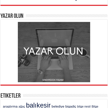
Yazar Olun
Etiketler
balıkesir
araştırma
belediye
bigadiç
ağaç
bilge nesil
Bilge