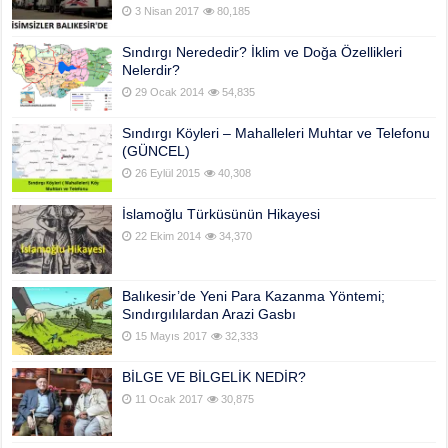
3 Nisan 2017
80,185
Sındırgı Nerededir? İklim ve Doğa Özellikleri
Nelerdir?
29 Ocak 2014
54,835
Sındırgı Köyleri – Mahalleleri Muhtar ve Telefonu
(GÜNCEL)
26 Eylül 2015
40,308
İslamoğlu Türküsünün Hikayesi
22 Ekim 2014
34,370
Balıkesir’de Yeni Para Kazanma Yöntemi;
Sındırgılılardan Arazi Gasbı
15 Mayıs 2017
32,333
BİLGE VE BİLGELİK NEDİR?
11 Ocak 2017
30,875