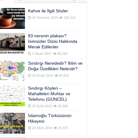
Kahve ile İlgili Sözler
25 Temmuz 2019
102,412
83 nerenin plakası?
İsimsizler Dizisi Hakkında
Merak Edilenler
3 Nisan 2017
80,185
Sındırgı Nerededir? İklim ve
Doğa Özellikleri Nelerdir?
29 Ocak 2014
54,832
Sındırgı Köyleri –
Mahalleleri Muhtar ve
Telefonu (GÜNCEL)
26 Eylül 2015
40,308
İslamoğlu Türküsünün
Hikayesi
22 Ekim 2014
34,370