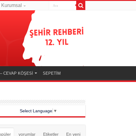
Kurumsal
– CEVAP KÖŞESİ
SEPETİM
Select Language
▼
opüler
yorumlar
Etiketler
En yeni