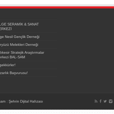
LGE SERAMİK & SANAT
ERKEZİ
lge Nesil Gençlik Derneği
ryüzü Melekleri Derneği
lıkesir Stratejik Araştırmalar
rkezi BAL-SAM
şekkürler!
zarlık Başvurusu!
am : Şehrin Dijital Hafızası