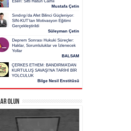
Eseri: Sitti Hatun Camii
Mustafa Çetin
Sındırgı’da Afet Bilinci Güçleniyor:
SIN-KUT’tan Motivasyon Eğitimi
Gerçekleştirildi
Süleyman Çetin
Deprem Sonrası Hukuki Süreçler:
Haklar, Sorumluluklar ve İzlenecek
Yollar
BALSAM
ÇERKES ETHEM: BANDIRMA’DAN
KURTULUŞ SAVAŞI’NA TARİHİ BİR
YOLCULUK
Bilge Nesil Enstitüsü
ar Olun