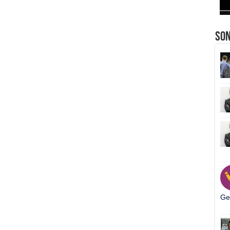
So
Ger