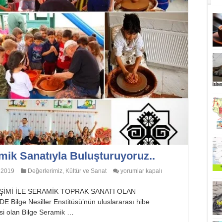
mik Sanatıyla Buluşturuyoruz..
Minikleri
 2019
Değerlerimiz
,
Kültür ve Sanat
yorumlar kapalı
Çömlek
ve
ŞİMİ İLE SERAMİK TOPRAK SANATI OLAN
Seramik
Sanatıyla
lge Nesiller Enstitüsü’nün uluslararası hibe
Buluşturuyoruz..
esi olan Bilge Seramik …
için