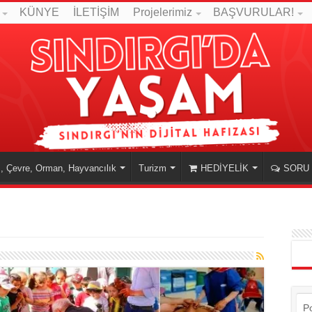
KÜNYE
İLETİŞİM
Projelerimiz
BAŞVURULAR!
, Çevre, Orman, Hayvancılık
Turizm
HEDİYELİK
SORU 
P