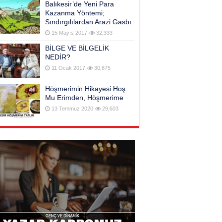
Balıkesir’de Yeni Para
Kazanma Yöntemi;
Sındırgılılardan Arazi Gasbı
15 Mayıs 2017
32,333
BİLGE VE BİLGELİK
NEDİR?
11 Ocak 2017
30,875
Höşmerimin Hikayesi Hoş
Mu Erimden, Höşmerime
13 Temmuz 2020
29,603