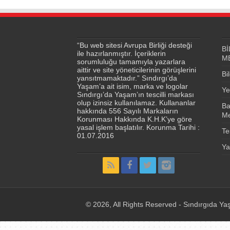
“Bu web sitesi Avrupa Birliği desteği
Bİ
ile hazırlanmıştır. İçeriklerin
M
sorumluluğu tamamıyla yazarlara
aittir ve site yöneticilerinin görüşlerini
Bi
yansıtmamaktadır.” Sındırgı’da
Yaşam’a ait isim, marka ve logolar
Ye
Sındırgı’da Yaşam’ın tescilli markası
olup izinsiz kullanılamaz. Kullananlar
Ba
hakkında 556 Sayılı Markaların
Me
Korunması Hakkında K.H.K’ye göre
yasal işlem başlatılır. Korunma Tarihi :
Te
01.07.2016
Ya
© 2026, All Rights Reserved - Sındırgıda Yaş