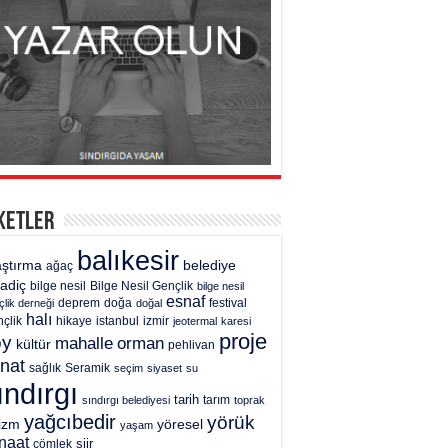
ketler
balıkesir
aştırma
belediye
ağaç
gadiç
bilge nesil
Bilge Nesil Gençlik
bilge nesil
esnaf
deprem
festival
çlik derneği
doğa
doğal
halı
çlik
hikaye
istanbul
izmir
jeotermal
karesi
proje
öy
mahalle
orman
kültür
pehlivan
nat
sağlık
Seramik
seçim
siyaset
su
ındırgı
tarih
tarım
sındırgı belediyesi
toprak
yağcıbedir
yörük
rizm
yöresel
yaşam
naat
şiir
çömlek