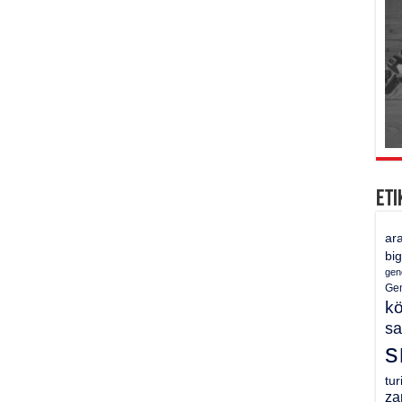
Eti
ar
bi
gen
Gen
k
sa
s
tu
za