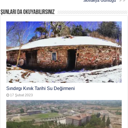
Slovakya Günlüğü
Şunları da okuyabilirsiniz
Sındırgı Kınık Tarihi Su Değirmeni
17 Şubat 2023