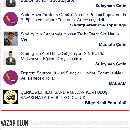
Başkan Serkan Sak’a Ziyaret
Süleyman Çetin
Afete Hazır Yardıma Gönüllü Nesiller Projesi Kapsamında
3. Eğitim ve İstişare Toplantısı Gerçekleştirildi
Sındırgı Araştırma Topluluğu
Sındırgı’nın Depremde Yıkılan Tarihi Eseri: Sitti Hatun
Camii
Mustafa Çetin
Sındırgı’da Afet Bilinci Güçleniyor: SIN-KUT’tan
Motivasyon Eğitimi Gerçekleştirildi
Süleyman Çetin
Deprem Sonrası Hukuki Süreçler: Haklar, Sorumluluklar
ve İzlenecek Yollar
BALSAM
ÇERKES ETHEM: BANDIRMA’DAN KURTULUŞ
SAVAŞI’NA TARİHİ BİR YOLCULUK
Bilge Nesil Enstitüsü
Yazar Olun