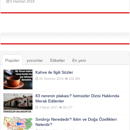
5 Haziran 2018
Popüler
yorumlar
Etiketler
En yeni
Kahve ile İlgili Sözler
25 Temmuz 2019
102,384
83 nerenin plakası? İsimsizler Dizisi Hakkında
Merak Edilenler
3 Nisan 2017
80,177
Sındırgı Nerededir? İklim ve Doğa Özellikleri
Nelerdir?