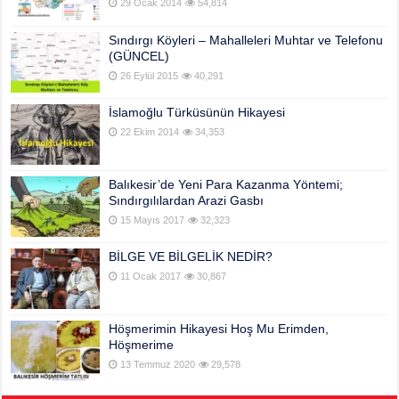
29 Ocak 2014
54,814
Sındırgı Köyleri – Mahalleleri Muhtar ve Telefonu
(GÜNCEL)
26 Eylül 2015
40,291
İslamoğlu Türküsünün Hikayesi
22 Ekim 2014
34,353
Balıkesir’de Yeni Para Kazanma Yöntemi;
Sındırgılılardan Arazi Gasbı
15 Mayıs 2017
32,323
BİLGE VE BİLGELİK NEDİR?
11 Ocak 2017
30,867
Höşmerimin Hikayesi Hoş Mu Erimden,
Höşmerime
13 Temmuz 2020
29,578