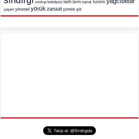
yağcıbedir
turizm
tarih
tarım
sındırgı belediyesi
toprak
yörük
zanaat
yöresel
şiir
yaşam
çömlek