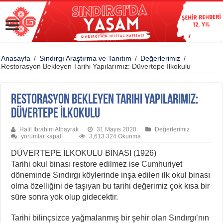
Anasayfa
/
Sındırgı Araştırma ve Tanıtım
/
Değerlerimiz
/
Restorasyon Bekleyen Tarihi Yapılarımız: Düvertepe İlkokulu
Restorasyon Bekleyen Tarihi Yapılarımız:
Düvertepe İlkokulu
Halil Ibrahim Albayrak
31 Mayıs 2020
Değerlerimiz
Restorasyon
yorumlar kapalı
3,613 324 Okunma
Bekleyen
Tarihi
DÜVERTEPE İLKOKULU BİNASI (1926)
Yapılarımız:
Tarihi okul binası restore edilmez ise Cumhuriyet
Düvertepe
İlkokulu
döneminde Sındırgı köylerinde inşa edilen ilk okul binası
için
olma özelliğini de taşıyan bu tarihi değerimiz çok kısa bir
süre sonra yok olup gidecektir.
Tarihi bilinçsizce yağmalanmış bir şehir olan Sındırgı’nın