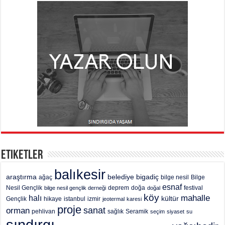
Etiketler
balıkesir
araştırma
belediye
bigadiç
ağaç
bilge nesil
Bilge
esnaf
deprem
festival
Nesil Gençlik
bilge nesil gençlik derneği
doğa
doğal
köy
mahalle
halı
kültür
Gençlik
hikaye
istanbul
izmir
jeotermal
karesi
proje
sanat
orman
pehlivan
sağlık
Seramik
seçim
siyaset
su
sındırgı