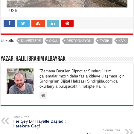
1926
Etiketler
DÜVERTEPE
OKUL
RESTORASYON
TARIHI
YAPI
Yazar: Halil Ibrahim Albayrak
"Zamana Düşülen Dipnotlar Sındırgı" isimli
çalışmalarımızın daha fazla kitleye ulaşması için,
Sındırgı'nın Dijital Hafızası Sindirgida.com'da
okurlarıyla buluşacaktır. Takipte Kalın.
Önceki Yazı
Her Şey Bir Hayalle Başladı:
Harekete Geç!
Sonraki Yazı