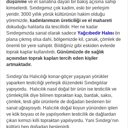
düşünme
ve el sanatına dayalı bir bakış açısına sahip
kimselerdi. Sındırgımız çok kadim, eski bir yerleşim
yeridir. 3000 yıllık yörük kültürünün hakim olduğu
yöremizde,
kadınlarımızın üreticiliği ve el mahareti
dokuduğu halılarla da tescillidir. Her ne kadar
Sındırgımızda sanat olarak sadece
Yağcıbedir Halısı
ön
plana çıkmış olsa dahi, bölgemizde kil, çanak, çömlek de
önemli bir yere sahiptir. Bildiğiniz gibi eskiden evlerde
toprak kaplar kullanılırdı.
Günümüzde de sağlık
açısından toprak kapları tercih eden kişiler
artmaktadır.
Sındırgı’da Halıcılığı konar-göçer yaşayan yörükler
yaparken testiciliği yerleşik düzendeki Sındırgılılar
yapıyordu. Halıcılık nasıl doğal bir ürün ise testicilik ve
çömlekçilik diye bilinen topraktan kap, bardak, saksı,
çömlek, testi gibi ürünlerle de doğadan beslenen bir
sanat uğraşısıydı. Halıcılık doğal koyun yününden ipleri
ve kök boyası ot ile yapılıyorken testicilik de dağlardan
çıkan kırmızı killi topraktan yapılıyordu. Yani Sındırgı’nın
kültürü hep doğadan beslenirdi.