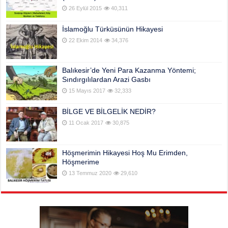
26 Eylül 2015
40,311
İslamoğlu Türküsünün Hikayesi
22 Ekim 2014
34,376
Balıkesir’de Yeni Para Kazanma Yöntemi;
Sındırgılılardan Arazi Gasbı
15 Mayıs 2017
32,333
BİLGE VE BİLGELİK NEDİR?
11 Ocak 2017
30,875
Höşmerimin Hikayesi Hoş Mu Erimden,
Höşmerime
13 Temmuz 2020
29,610