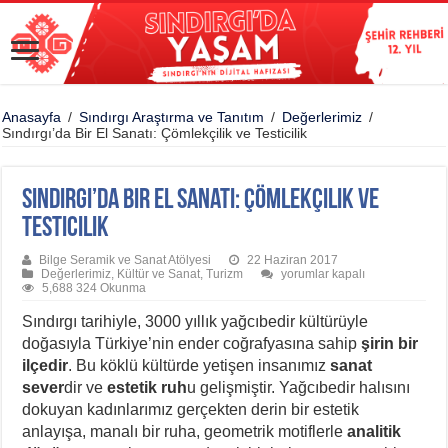
Anasayfa
/
Sındırgı Araştırma ve Tanıtım
/
Değerlerimiz
/
Sındırgı’da Bir El Sanatı: Çömlekçilik ve Testicilik
Sındırgı’da Bir El Sanatı: Çömlekçilik ve
Testicilik
Bilge Seramik ve Sanat Atölyesi
22 Haziran 2017
Sındırgı’da
Değerlerimiz
,
Kültür ve Sanat
,
Turizm
yorumlar kapalı
Bir
5,688 324 Okunma
El
Sanatı:
Sındırgı tarihiyle, 3000 yıllık yağcıbedir kültürüyle
Çömlekçilik
doğasıyla Türkiye’nin ender coğrafyasına sahip
şirin bir
ve
Testicilik
ilçedir
. Bu köklü kültürde yetişen insanımız
sanat
için
sever
dir ve
estetik ruh
u gelişmiştir. Yağcıbedir halısını
dokuyan kadınlarımız gerçekten derin bir estetik
anlayışa, manalı bir ruha, geometrik motiflerle
analitik