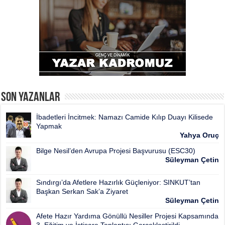
Son Yazanlar
İbadetleri İncitmek: Namazı Camide Kılıp Duayı Kilisede
Yapmak
Yahya Oruç
Bilge Nesil’den Avrupa Projesi Başvurusu (ESC30)
Süleyman Çetin
Sındırgı’da Afetlere Hazırlık Güçleniyor: SINKUT’tan
Başkan Serkan Sak’a Ziyaret
Süleyman Çetin
Afete Hazır Yardıma Gönüllü Nesiller Projesi Kapsamında
3. Eğitim ve İstişare Toplantısı Gerçekleştirildi