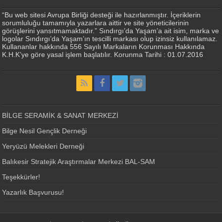
“Bu web sitesi Avrupa Birliği desteği ile hazırlanmıştır. İçeriklerin
sorumluluğu tamamıyla yazarlara aittir ve site yöneticilerinin
görüşlerini yansıtmamaktadır.” Sındırgı’da Yaşam’a ait isim, marka ve
logolar Sındırgı’da Yaşam’ın tescilli markası olup izinsiz kullanılamaz.
Kullananlar hakkında 556 Sayılı Markaların Korunması Hakkında
K.H.K’ye göre yasal işlem başlatılır. Korunma Tarihi : 01.07.2016
BİLGE SERAMİK & SANAT MERKEZİ
Bilge Nesil Gençlik Derneği
Yeryüzü Melekleri Derneği
Balıkesir Stratejik Araştırmalar Merkezi BAL-SAM
Teşekkürler!
Yazarlık Başvurusu!