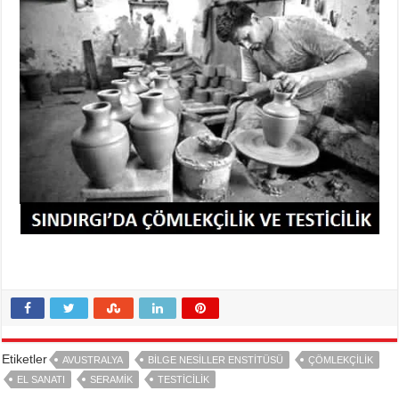
Etiketler
AVUSTRALYA
BILGE NESILLER ENSTITÜSÜ
ÇÖMLEKÇILIK
EL SANATI
SERAMIK
TESTICILIK