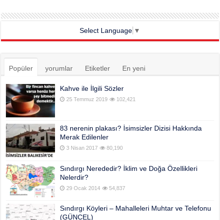
Select Language
▼
Popüler
yorumlar
Etiketler
En yeni
Kahve ile İlgili Sözler
25 Temmuz 2019
102,421
83 nerenin plakası? İsimsizler Dizisi Hakkında
Merak Edilenler
3 Nisan 2017
80,190
Sındırgı Nerededir? İklim ve Doğa Özellikleri
Nelerdir?
29 Ocak 2014
54,837
Sındırgı Köyleri – Mahalleleri Muhtar ve Telefonu
(GÜNCEL)