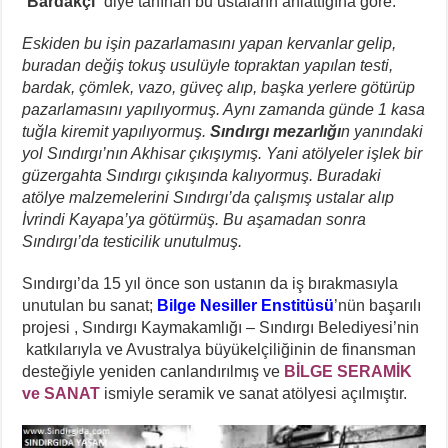
“
Bardakçı
” diye tanınan bu ustaların anlattığına göre:
Eskiden bu işin pazarlamasını yapan kervanlar gelip,
buradan değiş tokuş usulüyle topraktan yapılan testi,
bardak, çömlek, vazo, güveç
alıp, başka yerlere götürüp
pazarlamasını yapılıyormuş. Aynı zamanda günde 1 kasa
tuğla kiremit yapılıyormuş.
Sındırgı mezarlığı
n yanındaki
yol Sındırgı’nın Akhisar çıkışıymış. Yani atölyeler işlek bir
güzergahta Sındırgı çıkışında kalıyormuş. Buradaki
atölye malzemelerini Sındırgı’da çalışmış ustalar alıp
İvrindi Kayapa’ya götürmüş. Bu aşamadan sonra
Sındırgı’da testicilik unutulmuş.
Sındırgı’da 15 yıl önce son ustanın da iş bırakmasıyla
unutulan bu sanat;
Bilge Nesiller Enstitüsü
’nün başarılı
projesi , Sındırgı Kaymakamlığı – Sındırgı Belediyesi’nin
katkılarıyla ve Avustralya büyükelçiliğinin de finansman
desteğiyle yeniden canlandırılmış ve
BİLGE SERAMİK
ve SANAT
ismiyle seramik ve sanat atölyesi açılmıştır.