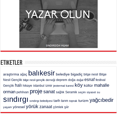
Etiketler
balıkesir
araştırma
belediye
bigadiç
ağaç
bilge nesil
Bilge
esnaf
deprem
festival
Nesil Gençlik
bilge nesil gençlik derneği
doğa
doğal
köy
mahalle
halı
kültür
Gençlik
hikaye
istanbul
izmir
jeotermal
karesi
proje
sanat
orman
pehlivan
sağlık
Seramik
seçim
siyaset
su
sındırgı
yağcıbedir
turizm
tarih
tarım
sındırgı belediyesi
toprak
yörük
zanaat
yöresel
şiir
yaşam
çömlek