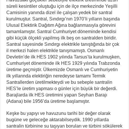
süreli kesintiler oluştuğu için de ilçe merkezinde Yeşilli
Camisinin yanında dizel ile çalışan yedek bir santral
kurulmuştur. Santral, Sındırgı’nın 1970’li yılların başında
Ulusal Elektirik Dağıtım Ağına bağlanmasıyla görevini
tamamlamıştır. Santral Cumhuriyet döneminde kendisi
gibi küçük ölçekli yapilmış ilk beş on santralden biridir.
Santral sayesinde Sındırgı elektrikle tanıştığında bir çok
il merkezi halen elektrikle tanışmamıştı. Osmanlı
Devletin’de ilk HES 1902 yılında Tarsus’ta kurulmuşken,
Cumhuriyet döneminde ilk HES 1929 yılında Trabzonda
üretime geçmiştir. Ülkemizde Osmanlı ve Cumhuriyetin
ilk yıllarında elektiriğin neredeyse tamamı Termik
Santrallerden üretilmekteydi ve bu sebeple santralin
HES’le üretim yapması o günler için büyük bir değerdi.
Barajlarda ilk HES üretimini yapan Seyhan Barajı
(Adana) bile 1956’da üretime başlamıştır.
Keşke bu yapıyı ve havuzunu tarihi bir değer olarak
bugüne ve geleceğe aktarabilseydik. 1990 yıllarda
santralin türbinine su taşıyan boruları ve türbini sökülerek