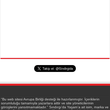
“Bu web sitesi Avrupa Birliği desteği ile hazırlanmıştır. İçeriklerin
sorumluluğu tamamıyla yazarlara aittir ve site yöneticilerinin
görüşlerini yansıtmamaktadır.” Sındırgı’da Yaşam’a ait isim, marka ve