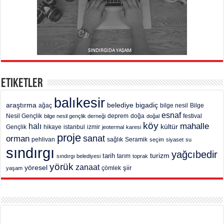
Etiketler
balıkesir
araştırma
belediye
bigadiç
ağaç
bilge nesil
Bilge
esnaf
deprem
festival
Nesil Gençlik
bilge nesil gençlik derneği
doğa
doğal
köy
mahalle
halı
kültür
Gençlik
hikaye
istanbul
izmir
jeotermal
karesi
proje
sanat
orman
pehlivan
sağlık
Seramik
seçim
siyaset
su
sındırgı
yağcıbedir
turizm
tarih
tarım
sındırgı belediyesi
toprak
yörük
zanaat
yöresel
şiir
yaşam
çömlek