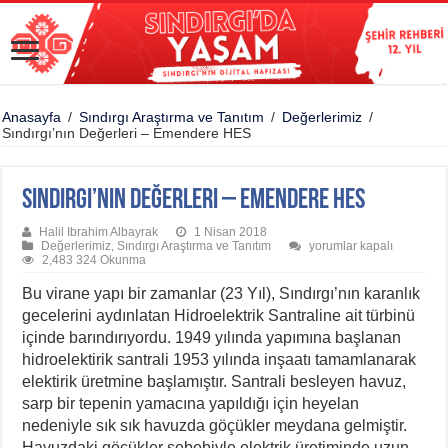
Anasayfa
/
Sındırgı Araştırma ve Tanıtım
/
Değerlerimiz
/
Sındırgı’nın Değerleri – Emendere HES
Sındırgı’nın Değerleri – Emendere HES
Halil Ibrahim Albayrak
1 Nisan 2018
Sındırgı’nın
Değerlerimiz
,
Sındırgı Araştırma ve Tanıtım
yorumlar kapalı
Değerleri
2,483 324 Okunma
–
Emendere
Bu virane yapı bir zamanlar (23 Yıl), Sındırgı’nın karanlık
HES
gecelerini aydınlatan Hidroelektrik Santraline ait türbinü
için
içinde barındırıyordu. 1949 yılında yapımına başlanan
hidroelektirik santrali 1953 yılında inşaatı tamamlanarak
elektirik üretmine başlamıştır. Santrali besleyen havuz,
sarp bir tepenin yamacına yapıldığı için heyelan
nedeniyle sık sık havuzda göçükler meydana gelmiştir.
Havuzdaki göçükler sebebiyle elektrik üretiminde
uzun