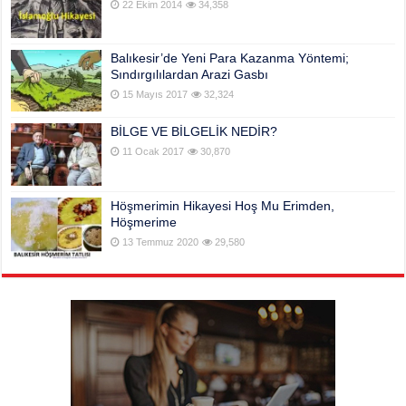
22 Ekim 2014
34,358
Balıkesir’de Yeni Para Kazanma Yöntemi;
Sındırgılılardan Arazi Gasbı
15 Mayıs 2017
32,324
BİLGE VE BİLGELİK NEDİR?
11 Ocak 2017
30,870
Höşmerimin Hikayesi Hoş Mu Erimden,
Höşmerime
13 Temmuz 2020
29,580