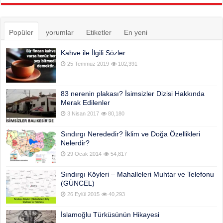
Popüler
yorumlar
Etiketler
En yeni
Kahve ile İlgili Sözler
25 Temmuz 2019
102,391
83 nerenin plakası? İsimsizler Dizisi Hakkında
Merak Edilenler
3 Nisan 2017
80,180
Sındırgı Nerededir? İklim ve Doğa Özellikleri
Nelerdir?
29 Ocak 2014
54,817
Sındırgı Köyleri – Mahalleleri Muhtar ve Telefonu
(GÜNCEL)
26 Eylül 2015
40,293
İslamoğlu Türküsünün Hikayesi