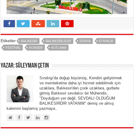
Etiketler
BALIKESIR
BALIKESIRLILER
DÜNYA
ETKINLIK
FESTIVAL
KONSER
KUTLAMA
Yazar: Süleyman Çetin
Sındırgı'da doğup büyümüş, Kendini geliştirmek
ve memleketine daha iyi hizmet edebilmek için
uzaklara, Balıkesir'den çook uzaklara, gurbete
gitmiş Balıkesir sevdalısı bir Mühendis..
"Doyduğum yer değil, SEVDALI OLDUĞUM
BALIKESİRDİR VATANIM" demiş ve almış
kalemini başlamış yazmaya..