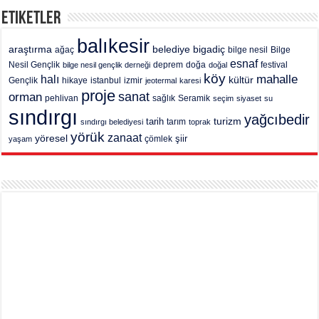
Etiketler
balıkesir
araştırma
belediye
bigadiç
ağaç
bilge nesil
Bilge
esnaf
deprem
festival
Nesil Gençlik
bilge nesil gençlik derneği
doğa
doğal
köy
mahalle
halı
kültür
Gençlik
hikaye
istanbul
izmir
jeotermal
karesi
proje
sanat
orman
pehlivan
sağlık
Seramik
seçim
siyaset
su
sındırgı
yağcıbedir
turizm
tarih
tarım
sındırgı belediyesi
toprak
yörük
zanaat
yöresel
şiir
yaşam
çömlek