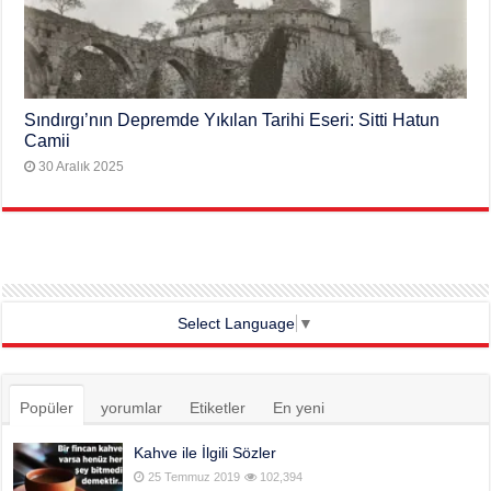
Sındırgı’nın Depremde Yıkılan Tarihi Eseri: Sitti Hatun
Camii
30 Aralık 2025
Select Language
▼
Popüler
yorumlar
Etiketler
En yeni
Kahve ile İlgili Sözler
25 Temmuz 2019
102,394