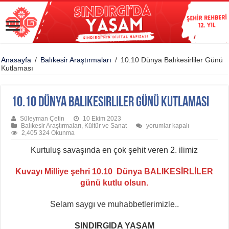
Anasayfa
/
Balıkesir Araştırmaları
/
10.10 Dünya Balıkesirliler Günü
Kutlaması
10.10 Dünya Balıkesirliler Günü Kutlaması
Süleyman Çetin
10 Ekim 2023
10.10
Balıkesir Araştırmaları
,
Kültür ve Sanat
yorumlar kapalı
Dünya
2,405 324 Okunma
Balıkesirliler
Günü
Kurtuluş savaşında en çok şehit veren 2. ilimiz
Kutlaması
için
Kuvayı Milliye şehri 10.10 Dünya BALIKESİRLİLER
günü kutlu olsun.
Selam saygı ve muhabbetlerimizle..
SINDIRGIDA YAŞAM