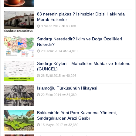
83 nerenin plakası? İsimsizler Dizisi Hakkında
Merak Edilenler
3 Nisan 2017
80,180
Sındırgı Nerededir? İklim ve Doğa Özellikleri
Nelerdir?
29 Ocak 2014
54,819
Sındırgı Köyleri – Mahalleleri Muhtar ve Telefonu
(GÜNCEL)
26 Eylül 2015
40,296
İslamoğlu Türküsünün Hikayesi
22 Ekim 2014
34,360
Balıkesir’de Yeni Para Kazanma Yöntemi;
Sındırgılılardan Arazi Gasbı
15 Mayıs 2017
32,330