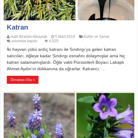
Katran
Halil Ibrahim Albayrak
5 Mart 2019
Kültür ve Sanat
Katran
yorumlar kapalı
4,525
için
İki hayvan yükü ardıç katranı ile Sındırgı’ya gelen katran
satıcıları, öğleye kadar Sındırgı esnafını dolaşmışlar ama hiç
katran satamamışlardı. Öğle vakti Pürsünlerli Boyacı Lakaplı
Ahmet Aydın’ın dükkanına da uğrarlar. Katrancı: …
Devamını Oku »