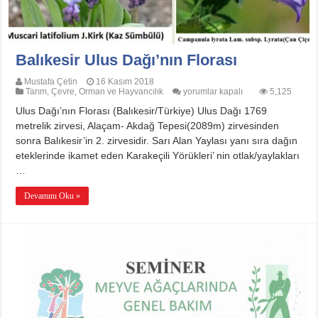
Balıkesir Ulus Dağı’nın Florası
Mustafa Çetin
16 Kasım 2018
Balıkesir
Tarım, Çevre, Orman ve Hayvancılık
yorumlar kapalı
5,125
Ulus
Ulus Dağı’nın Florası (Balıkesir/Türkiye) Ulus Dağı 1769
Dağı’nın
Florası
metrelik zirvesi, Alaçam- Akdağ Tepesi(2089m) zirvesinden
için
sonra Balıkesir’in 2. zirvesidir. Sarı Alan Yaylası yanı sıra dağın
eteklerinde ikamet eden Karakeçili Yörükleri’ nin otlak/yaylakları
…
Devamını Oku »