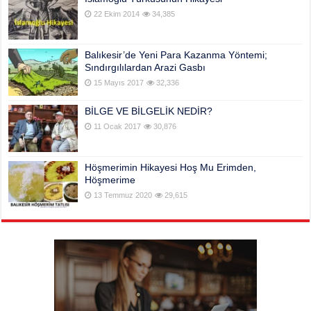
22 Ekim 2014
34,385
Balıkesir’de Yeni Para Kazanma Yöntemi;
Sındırgılılardan Arazi Gasbı
15 Mayıs 2017
32,336
BİLGE VE BİLGELİK NEDİR?
11 Ocak 2017
30,876
Höşmerimin Hikayesi Hoş Mu Erimden,
Höşmerime
13 Temmuz 2020
29,615