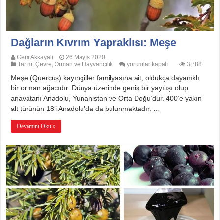
Dağların Kıvrım Yapraklısı: Meşe
Cem Akkayalı
26 Mayıs 2020
Dağların
Tarım, Çevre, Orman ve Hayvancılık
yorumlar kapalı
3,788
Kıvrım
Meşe (Quercus) kayıngiller familyasına ait, oldukça dayanıklı
Yapraklısı:
Meşe
bir orman ağacıdır. Dünya üzerinde geniş bir yayılışı olup
için
anavatanı Anadolu, Yunanistan ve Orta Doğu’dur. 400’e yakın
alt türünün 18’i Anadolu’da da bulunmaktadır. …
Devamını Oku »