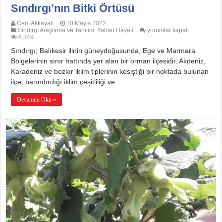
Sındırgı’nın Bitki Örtüsü
Cem Akkayalı
10 Mayıs 2022
Sındırgı’nın
Sındırgı Araştırma ve Tanıtım
,
Yaban Hayatı
yorumlar kapalı
Bitki
6,349
Örtüsü
Sındırgı; Balıkesir ilinin güneydoğusunda, Ege ve Marmara
için
Bölgelerinin sınır hattında yer alan bir orman ilçesidir. Akdeniz,
Karadeniz ve bozkır iklim tiplerinin kesiştiği bir noktada bulunan
ilçe, barındırdığı iklim çeşitliliği ve …
Devamını Oku »