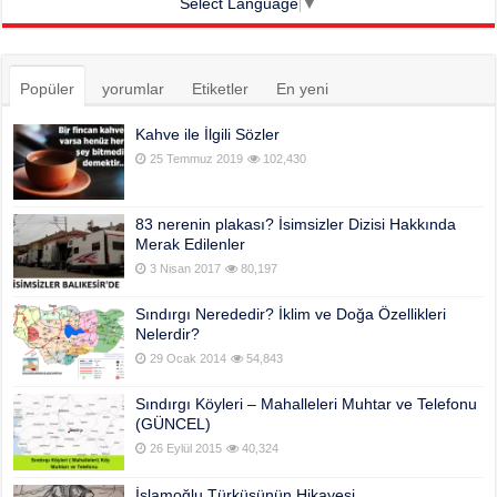
Select Language
▼
Popüler
yorumlar
Etiketler
En yeni
Kahve ile İlgili Sözler
25 Temmuz 2019
102,430
83 nerenin plakası? İsimsizler Dizisi Hakkında
Merak Edilenler
3 Nisan 2017
80,197
Sındırgı Nerededir? İklim ve Doğa Özellikleri
Nelerdir?
29 Ocak 2014
54,843
Sındırgı Köyleri – Mahalleleri Muhtar ve Telefonu
(GÜNCEL)
26 Eylül 2015
40,324
İslamoğlu Türküsünün Hikayesi