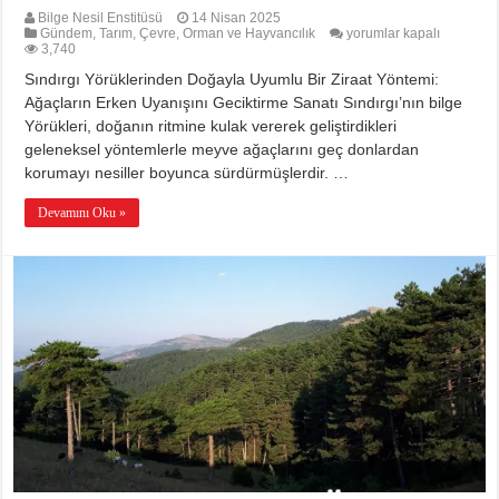
Bilge Nesil Enstitüsü
14 Nisan 2025
Ağaçların
Gündem
,
Tarım, Çevre, Orman ve Hayvancılık
yorumlar kapalı
Erken
3,740
Uyanışı
Sındırgı Yörüklerinden Doğayla Uyumlu Bir Ziraat Yöntemi:
Nasıl
Geciktirilir?
Ağaçların Erken Uyanışını Geciktirme Sanatı Sındırgı’nın bilge
için
Yörükleri, doğanın ritmine kulak vererek geliştirdikleri
geleneksel yöntemlerle meyve ağaçlarını geç donlardan
korumayı nesiller boyunca sürdürmüşlerdir. …
Devamını Oku »