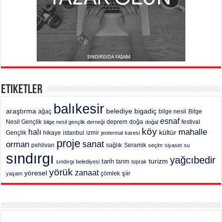
Etiketler
balıkesir
araştırma
belediye
bigadiç
ağaç
bilge nesil
Bilge
esnaf
deprem
festival
Nesil Gençlik
bilge nesil gençlik derneği
doğa
doğal
köy
mahalle
halı
kültür
Gençlik
hikaye
istanbul
izmir
jeotermal
karesi
proje
sanat
orman
pehlivan
sağlık
Seramik
seçim
siyaset
su
sındırgı
yağcıbedir
turizm
tarih
tarım
sındırgı belediyesi
toprak
yörük
zanaat
yöresel
şiir
yaşam
çömlek