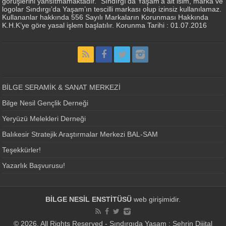
görüşlerini yansıtmamaktadır.” Sındırgı’da Yaşam’a ait isim, marka ve
logolar Sındırgı’da Yaşam’ın tescilli markası olup izinsiz kullanılamaz.
Kullananlar hakkında 556 Sayılı Markaların Korunması Hakkında
K.H.K’ye göre yasal işlem başlatılır. Korunma Tarihi : 01.07.2016
BİLGE SERAMİK & SANAT MERKEZİ
Bilge Nesil Gençlik Derneği
Yeryüzü Melekleri Derneği
Balıkesir Stratejik Araştırmalar Merkezi BAL-SAM
Teşekkürler!
Yazarlık Başvurusu!
BİLGE NESİL ENSTİTÜSÜ
web girişimidir.
© 2026, All Rights Reserved - Sındırgıda Yaşam : Şehrin Dijital