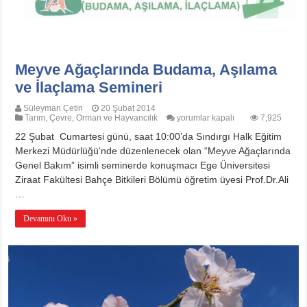
Meyve Ağaçlarında Budama, Aşılama
ve İlaçlama Semineri
Süleyman Çetin
20 Şubat 2014
Meyve
Tarım, Çevre, Orman ve Hayvancılık
yorumlar kapalı
7,925
Ağaçlarında
22 Şubat Cumartesi günü, saat 10:00’da Sındırgı Halk Eğitim
Budama,
Aşılama
Merkezi Müdürlüğü‘nde düzenlenecek olan “Meyve Ağaçlarında
ve
Genel Bakım” isimli seminerde konuşmacı Ege Üniversitesi
İlaçlama
Semineri
Ziraat Fakültesi Bahçe Bitkileri Bölümü öğretim üyesi Prof.Dr.Ali
için
…
Devamını Oku »