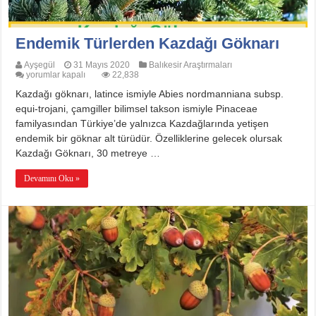
Endemik Türlerden Kazdağı Göknarı
Ayşegül
31 Mayıs 2020
Balıkesir Araştırmaları
Endemik
yorumlar kapalı
22,838
Türlerden
Kazdağı göknarı, latince ismiyle Abies nordmanniana subsp.
Kazdağı
Göknarı
equi-trojani, çamgiller bilimsel takson ismiyle Pinaceae
için
familyasından Türkiye’de yalnızca Kazdağlarında yetişen
endemik bir göknar alt türüdür. Özelliklerine gelecek olursak
Kazdağı Göknarı, 30 metreye …
Devamını Oku »