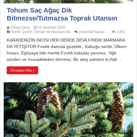
Tohum Saç Ağaç Dik
Bitmezse/Tutmazsa Toprak Utansın
Yahya Oruç
21 Haziran 2020
Tohum
Tarım, Çevre, Orman ve Hayvancılık
yorumlar kapalı
3,451
Saç
KARADENİZİN İNCİSİ HER DERDE DEVA FINDIK MARMARA
Ağaç
Dik
DA YETİŞİYOR Fındık dalında güzeldir,, Kabuğu serttir, Ülkem
Bitmezse/Tutmazsa
İnsanı, Eşkiyaya bile merttir.Fındık kabuklu yenmez, Yiğit
Toprak
Utansın
sözden ve mucadeleden dönmez, Bir ateş yakılsın ki,Hak …
için
Devamını Oku »