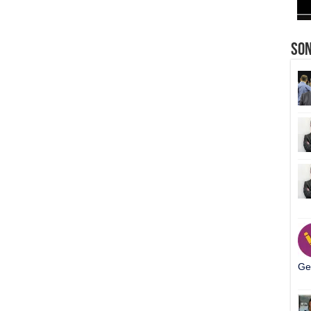
So
Ger