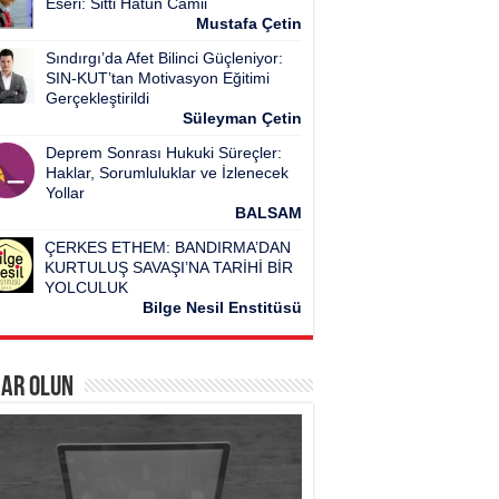
Eseri: Sitti Hatun Camii
Mustafa Çetin
Sındırgı’da Afet Bilinci Güçleniyor:
SIN-KUT’tan Motivasyon Eğitimi
Gerçekleştirildi
Süleyman Çetin
Deprem Sonrası Hukuki Süreçler:
Haklar, Sorumluluklar ve İzlenecek
Yollar
BALSAM
ÇERKES ETHEM: BANDIRMA’DAN
KURTULUŞ SAVAŞI’NA TARİHİ BİR
YOLCULUK
Bilge Nesil Enstitüsü
ar Olun