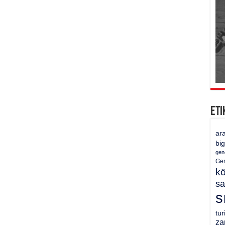
Eti
ar
bi
gen
Gen
k
sa
s
tu
za