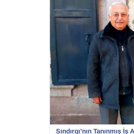
Sındırgı’nın Tanınmış İ