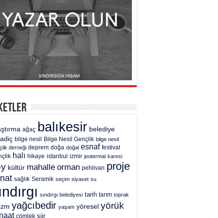
ketler
balıkesir
aştırma
belediye
ağaç
gadiç
bilge nesil
Bilge Nesil Gençlik
bilge nesil
esnaf
deprem
festival
çlik derneği
doğa
doğal
halı
çlik
hikaye
istanbul
izmir
jeotermal
karesi
proje
öy
mahalle
orman
kültür
pehlivan
nat
sağlık
Seramik
seçim
siyaset
su
ındırgı
tarih
tarım
sındırgı belediyesi
toprak
yağcıbedir
yörük
rizm
yöresel
yaşam
naat
şiir
çömlek