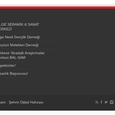
LGE SERAMİK & SANAT
ERKEZİ
lge Nesil Gençlik Derneği
ryüzü Melekleri Derneği
lıkesir Stratejik Araştırmalar
rkezi BAL-SAM
şekkürler!
zarlık Başvurusu!
am : Şehrin Dijital Hafızası