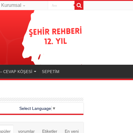
Kurumsal
– CEVAP KÖŞESİ
SEPETİM
Select Language
▼
opüler
yorumlar
Etiketler
En yeni