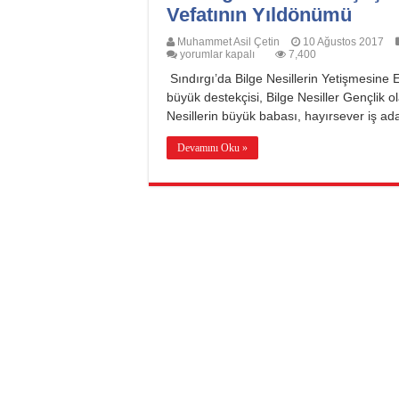
Vefatının Yıldönümü
Muhammet Asil Çetin
10 Ağustos 2017
Sındırgı’nın
yorumlar kapalı
7,400
Tanınmış
Sındırgı’da Bilge Nesillerin Yetişmesine
İş
Adamlarından
büyük destekçisi, Bilge Nesiller Gençli
REMZİ
Nesillerin büyük babası, hayırsever iş ad
ÇAKAR’ın
Vefatının
Yıldönümü
Devamını Oku »
için