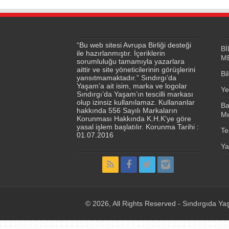
“Bu web sitesi Avrupa Birliği desteği
Bİ
ile hazırlanmıştır. İçeriklerin
M
sorumluluğu tamamıyla yazarlara
aittir ve site yöneticilerinin görüşlerini
Bi
yansıtmamaktadır.” Sındırgı’da
Yaşam’a ait isim, marka ve logolar
Ye
Sındırgı’da Yaşam’ın tescilli markası
olup izinsiz kullanılamaz. Kullananlar
Ba
hakkında 556 Sayılı Markaların
Me
Korunması Hakkında K.H.K’ye göre
yasal işlem başlatılır. Korunma Tarihi :
Te
01.07.2016
Ya
© 2026, All Rights Reserved - Sındırgıda Yaş