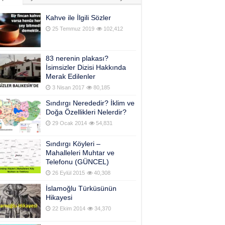
Kahve ile İlgili Sözler
25 Temmuz 2019
102,412
83 nerenin plakası?
İsimsizler Dizisi Hakkında
Merak Edilenler
3 Nisan 2017
80,185
Sındırgı Nerededir? İklim ve
Doğa Özellikleri Nelerdir?
29 Ocak 2014
54,831
Sındırgı Köyleri –
Mahalleleri Muhtar ve
Telefonu (GÜNCEL)
26 Eylül 2015
40,308
İslamoğlu Türküsünün
Hikayesi
22 Ekim 2014
34,370