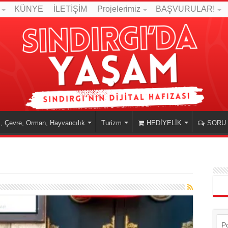
KÜNYE
İLETİŞİM
Projelerimiz
BAŞVURULAR!
, Çevre, Orman, Hayvancılık
Turizm
HEDİYELİK
SORU 
P