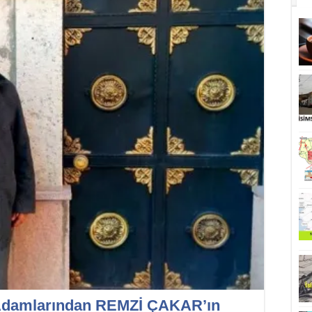
ş Adamlarından REMZİ ÇAKAR’ın