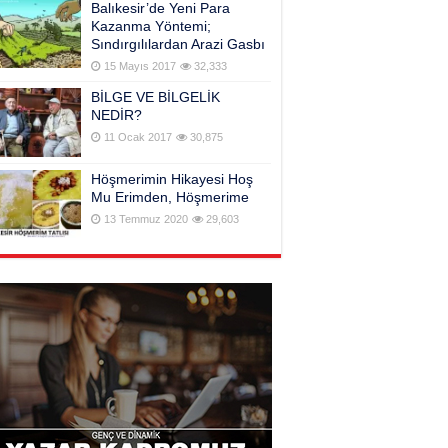
Balıkesir’de Yeni Para
Kazanma Yöntemi;
Sındırgılılardan Arazi Gasbı
15 Mayıs 2017
32,333
BİLGE VE BİLGELİK
NEDİR?
11 Ocak 2017
30,875
Höşmerimin Hikayesi Hoş
Mu Erimden, Höşmerime
13 Temmuz 2020
29,603