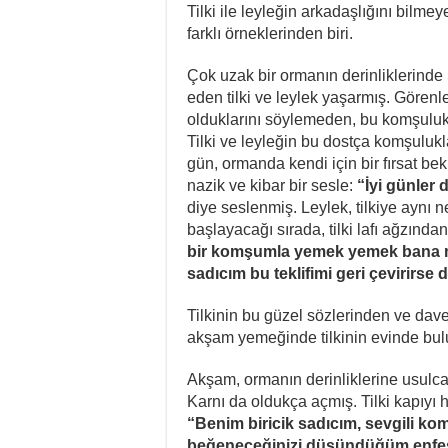
Tilki ile leyleğin arkadaşlığını bilmey
farklı örneklerinden biri.
Çok uzak bir ormanın derinliklerinde 
eden tilki ve leylek yaşarmış. Görenle
olduklarını söylemeden, bu komşulu
Tilki ve leyleğin bu dostça komşulukl
gün, ormanda kendi için bir fırsat b
nazik ve kibar bir sesle:
“İyi günler 
diye seslenmiş. Leylek, tilkiye aynı
başlayacağı sırada, tilki lafı ağzında
bir komşumla yemek yemek bana m
sadıcım bu teklifimi geri çevirirse 
Tilkinin bu güzel sözlerinden ve davet
akşam yemeğinde tilkinin evinde bul
Akşam, ormanın derinliklerine usulca 
Karnı da oldukça açmış. Tilki kapıyı 
“Benim biricik sadıcım, sevgili kom
beğeneceğinizi düşündüğüm enfes 