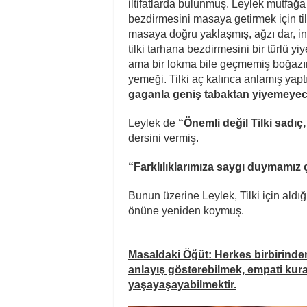
iltifatlarda bulunmuş. Leylek mutfağa
bezdirmesini masaya getirmek için ti
masaya doğru yaklaşmış, ağzı dar, i
tilki tarhana bezdirmesini bir türlü
ama bir lokma bile geçmemiş boğazın
yemeği. Tilki aç kalınca anlamış yapt
gaganla geniş tabaktan yiyemeye
Leylek de
“Önemli değil Tilki sadıç
dersini vermiş.
“Farklılıklarımıza saygı duymamız 
Bunun üzerine Leylek, Tilki için aldığ
önüne yeniden koymuş.
Masaldaki Öğüt: Herkes birbirinden f
anlayış gösterebilmek, empati kura
yaşayaşayabilmektir.