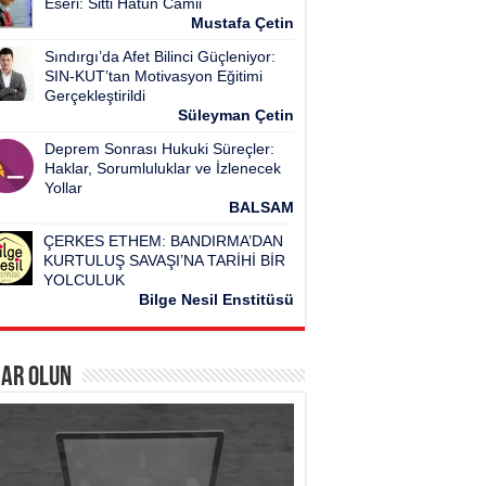
Eseri: Sitti Hatun Camii
Mustafa Çetin
Sındırgı’da Afet Bilinci Güçleniyor:
SIN-KUT’tan Motivasyon Eğitimi
Gerçekleştirildi
Süleyman Çetin
Deprem Sonrası Hukuki Süreçler:
Haklar, Sorumluluklar ve İzlenecek
Yollar
BALSAM
ÇERKES ETHEM: BANDIRMA’DAN
KURTULUŞ SAVAŞI’NA TARİHİ BİR
YOLCULUK
Bilge Nesil Enstitüsü
ar Olun