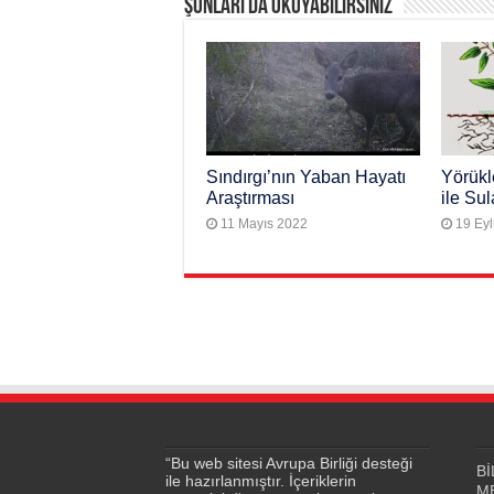
Şunları da okuyabilirsiniz
Sındırgı’nın Yaban Hayatı
Yörükl
Araştırması
ile Su
11 Mayıs 2022
19 Eyl
“Bu web sitesi Avrupa Birliği desteği
Bİ
ile hazırlanmıştır. İçeriklerin
M