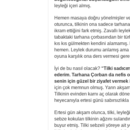
leyleği içeri almış.
Hemen masaya doğru yönelmişler ve 
oturunca, tilkinin ona sadece tarhana
ikram ettiğini fark etmiş. Zavallı le
tabaktaki tarhana çorbasından bir tür
kıs kıs gülmekten kendini alamamış. 
hemen. Leylek durumu anlamış ama aç
oyuna karşılık ona ders vermesi gere
İyi de bu nasıl olacak?
“Tilki sadıcı
ederim. Tarhana Çorban da nefis o
senin için güzel bir ziyafet verme
için çok memnun olmuş. Yarın akşam 
Tilkinin evinden karnı aç olarak döne
heyecanıyla ertesi günü sabırsızlıkla
Ertesi gün akşam olunca, tilki, leyle
sebze kokuları tilkinin ağzını suland
buyur etmiş. Tilki sebzeli yöreye ai