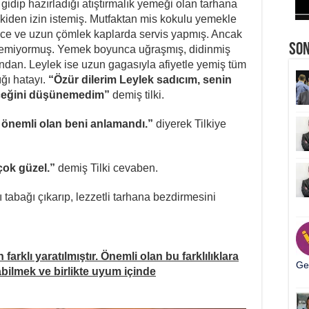
 gidip hazırladığı atıştırmalık yemeği olan tarhana
lkiden izin istemiş. Mutfaktan mis kokulu yemekle
nce ve uzun çömlek kaplarda servis yapmış. Ancak
So
 yiyemiyormuş. Yemek boyunca uğraşmış, didinmiş
dan. Leylek ise uzun gagasıyla afiyetle yemiş tüm
ığı hatayı.
“Özür dilerim Leylek sadıcım, senin
ceğini düşünemedim”
demiş tilki.
, önemli olan beni anlamandı.”
diyerek Tilkiye
çok güzel.”
demiş Tilki cevaben.
ı tabağı çıkarıp, lezzetli tarhana bezdirmesini
arklı yaratılmıştır. Önemli olan bu farklılıklara
Ger
bilmek ve birlikte uyum içinde