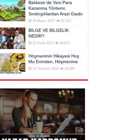
Balıkesir’de Yeni Para
Kazanma Yöntemi;
Sındırgılılardan Arazi Gasbı
15 Mayıs 2017
32,332
BİLGE VE BİLGELİK
NEDİR?
11 Ocak 2017
30,874
Höşmerimin Hikayesi Hoş
Mu Erimden, Höşmerime
13 Temmuz 2020
29,596