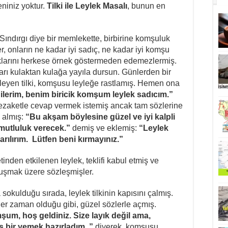
Leylek
eniniz yoktur.
Tilki ile Leylek Masalı
, bunun en
Masalı
[Bir
de
Bu
Sındırgı diye bir memlekette, birbirine komşuluk
Haliyle
Okuyalım]
r, onların ne kadar iyi sadıç, ne kadar iyi komşu
için
klarını herkese örnek göstermeden edemezlermiş.
arı kulaktan kulağa yayıla dursun. Günlerden bir
ekleyen tilki, komşusu leyleğe rastlamış. Hemen ona
dilerim, benim biricik komşum leylek sadıcım.”
 nezaketle cevap vermek istemiş ancak tam sözlerine
n almış:
“Bu akşam böylesine güzel ve iyi kalpli
utluluk verecek.”
demiş ve eklemiş:
“Leylek
darılırım. Lütfen beni kırmayınız.”
inden etkilenen leylek, teklifi kabul etmiş ve
uşmak üzere sözleşmişler.
sokulduğu sırada, leylek tilkinin kapısını çalmış.
her zaman olduğu gibi, güzel sözlerle açmış.
şum, hoş geldiniz. Size layık değil ama,
bir yemek hazırladım. ”
diyerek, komşusu