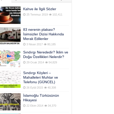
Kahve ile İlgili Sözler
25 Temmuz 2019
102,411
83 nerenin plakası?
İsimsizler Dizisi Hakkında
Merak Edilenler
3 Nisan 2017
80,185
Sındırgı Nerededir? İklim ve
Doğa Özellikleri Nelerdir?
29 Ocak 2014
54,829
Sındırgı Köyleri –
Mahalleleri Muhtar ve
Telefonu (GÜNCEL)
26 Eylül 2015
40,308
İslamoğlu Türküsünün
Hikayesi
22 Ekim 2014
34,370