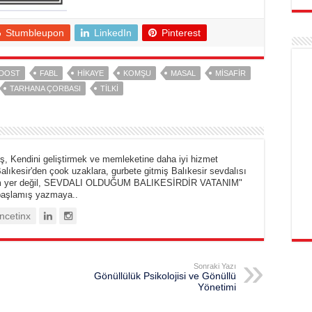
Stumbleupon
LinkedIn
Pinterest
DOST
FABL
HIKAYE
KOMŞU
MASAL
MISAFIR
TARHANA ÇORBASI
TILKI
, Kendini geliştirmek ve memleketine daha iyi hizmet
alıkesir'den çook uzaklara, gurbete gitmiş Balıkesir sevdalısı
um yer değil, SEVDALI OLDUĞUM BALIKESİRDİR VATANIM"
başlamış yazmaya..
cetinx
Sonraki Yazı
Gönüllülük Psikolojisi ve Gönüllü
Yönetimi