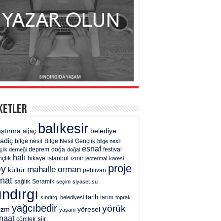
ketler
balıkesir
aştırma
belediye
ağaç
gadiç
bilge nesil
Bilge Nesil Gençlik
bilge nesil
esnaf
deprem
festival
çlik derneği
doğa
doğal
halı
çlik
hikaye
istanbul
izmir
jeotermal
karesi
proje
öy
mahalle
orman
kültür
pehlivan
nat
sağlık
Seramik
seçim
siyaset
su
ındırgı
tarih
tarım
sındırgı belediyesi
toprak
yağcıbedir
yörük
rizm
yöresel
yaşam
naat
şiir
çömlek