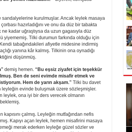
sandalyelerine kurulmuşlar. Ancak leylek masaya
 çorbası hazırladığını ve onu da düz bir tabakta
ylek ne kadar uğraştıysa da uzun gagasıyla düz
lü yiyememiş. Tilki durumun farkında olduğu için
Kendi tabağındakileri afiyetle midesine indirmiş
lığı yanına kâr kalmış. Tilkinin ona oynadığı
ktiğini düşünmüş.
m”
demiş hemen.
“Bu eşsiz ziyafet için teşekkür
lmuş. Ben de seni evimde misafir etmek ve
k istiyorum. Hem de yarın akşam.”
Tilki bu davet
leyleğin evinde buluşmak üzere sözleşmişler.
n leylek, ona iyi bir ders verecek olmanın
 beklemiş.
ğin kapısını çalmış. Leyleğin mutfağından nefis
ırmış. Kapıyı açan leylek, hemen misafirini masaya
t yemeği merak ederken leyleğe güzel sözler ve