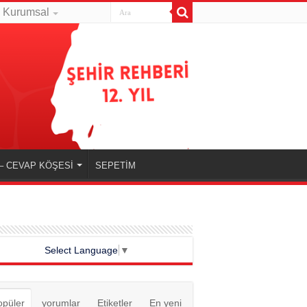
Kurumsal
– CEVAP KÖŞESİ
SEPETİM
Select Language
▼
opüler
yorumlar
Etiketler
En yeni