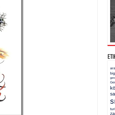
Eti
ar
bi
gen
Gen
k
sa
s
tu
za