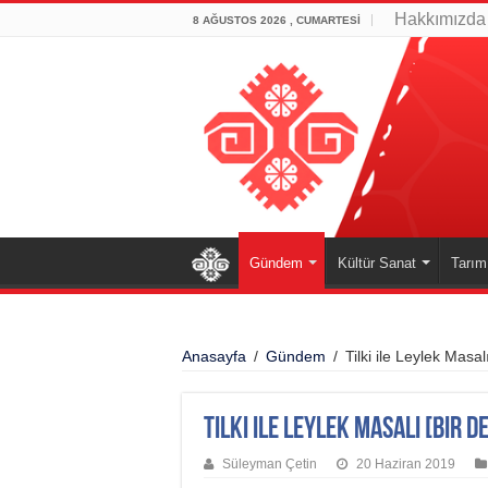
Hakkımızda
8 AĞUSTOS 2026 , CUMARTESI
Gündem
Kültür Sanat
Tarım
Anasayfa
/
Gündem
/
Tilki ile Leylek Masa
Tilki ile Leylek Masalı [Bir 
Süleyman Çetin
20 Haziran 2019