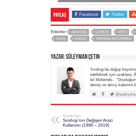
Facebook
Twitter
Paylaş
Etiketler
ARKADAŞ
ÇÖMLEK
DERS
SADIÇ
SAĞDIÇ
TARHANA BEZDIRMESI
Yazar: Süleyman Çetin
Sındırgı'da doğup büyümüş
edebilmek için uzaklara, B
bir Mühendis.. "Doyduğ
demiş ve almış kalemini 
@suleyman
Önceki Yazı
Sındırgı’nın Değişen Arazi
Kullanımı (1990 – 2019)