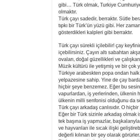
gibi… Türk olmak, Turkiye Cumhuriye
olmaktır.
Türk çayı sadedir, berraktır. Sütle ber
tıpkı bir Türk’ün yüzü gibi. Her zama
gösterdikleri kalpleri gibi berraktır.
Türk çayı sürekli içilebilir! çay keyf
içebilirsiniz. Çayın altı sabahtan akş
ovaları, doğal güzellikleri ve çalışka
Müzik kültürü ile yetişmiş ve bir çok 
Türkiye arabeskten popa ondan halk 
yelpazesine sahip. Yine de çay barda
hiçbir şeye benzemez. Eğer bu sesin
vapurlardan, iş yerlerinden, ülkenin 
ülkenin milli senfonisi olduğunu da sö
Türk çayı arkadaş canlısıdır. O hiçbir 
Eğer bir Türk sizinle arkadaş olmak ist
tek başına iş yapmazlar, başkalarıyla 
ve hayvanları ile sıcak ilişki geliştire
değerli kılınan bir şey olarak görürler.