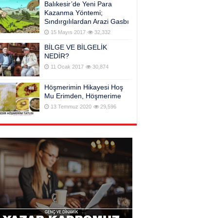
Balıkesir’de Yeni Para
Kazanma Yöntemi;
Sındırgılılardan Arazi Gasbı
15 Mayıs 2017
32,332
BİLGE VE BİLGELİK
NEDİR?
11 Ocak 2017
30,874
Höşmerimin Hikayesi Hoş
Mu Erimden, Höşmerime
13 Temmuz 2020
29,596