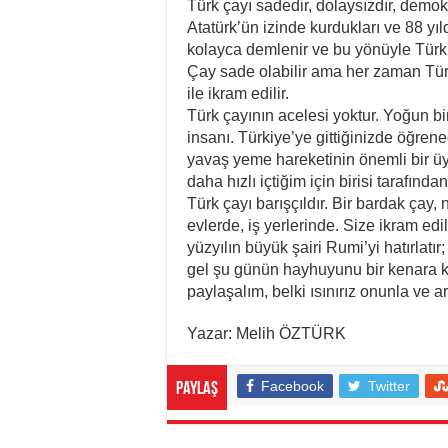
Türk çayı sadedir, dolaysızdır, demokra
Atatürk’ün izinde kurdukları ve 88 yıld
kolayca demlenir ve bu yönüyle Türkler
Çay sade olabilir ama her zaman Türkl
ile ikram edilir.
Türk çayının acelesi yoktur. Yoğun bi
insanı. Türkiye’ye gittiğinizde öğrenec
yavaş yeme hareketinin önemli bir üy
daha hızlı içtiğim için birisi tarafınd
Türk çayı barışçıldır. Bir bardak çay, 
evlerde, iş yerlerinde. Size ikram edil
yüzyılın büyük şairi Rumi’yi hatırlatır
gel şu günün hayhuyunu bir kenara koy
paylaşalım, belki ısınırız onunla ve a
Yazar: Melih ÖZTÜRK
Facebook
Twitter
Paylaş