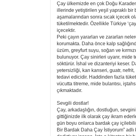
Çay ülkemizde en çok Doğu Karadeniz
illerinde yetiştirilen yeşil yapraklı bir
aşamalarından sonra sıcak içecek ola
tüketilmektedir. Özellikle Türkiye ‘ç
içecektir.
Peki çayın yararları ve zararları nel
korumakta. Daha önce kalp sağlığında
üzüm, greyfurt suyu, soğan ve kırmız
bulunuyor. Çay sinirleri uyarır, mide t
söktürür. İshal ve dizanteriyi keser. 
yetersizliği, kan kanseri, guatr, nefri
tedavi edicidir. Haddinden fazla tüketi
vücutta titreme, mide bulantısı, iştahs
çıkmaktadır.
Sevgili dostlar!
Çay, arkadaşlığın, dostluğun, sevgini
gittiğinizde ilk olarak çay ikram ede
gün boyu onlarca bardak çay içilebili
Bir Bardak Daha Çay İstiyorum” adlı k