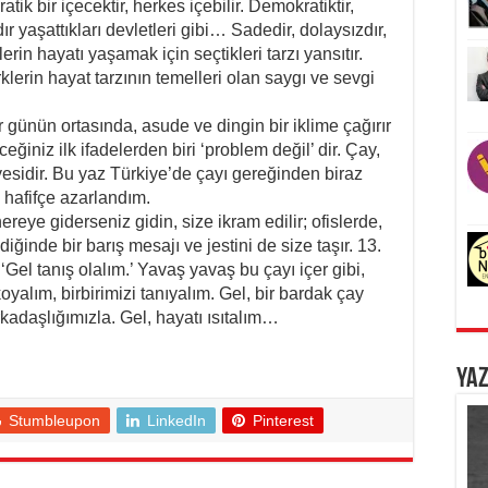
tik bir içecektir, herkes içebilir. Demokratiktir,
ır yaşattıkları devletleri gibi… Sadedir, dolaysızdır,
in hayatı yaşamak için seçtikleri tarzı yansıtır.
erin hayat tarzının temelleri olan saygı ve sevgi
r günün ortasında, asude ve dingin bir iklime çağırır
eğiniz ilk ifadelerden biri ‘problem değil’ dir. Çay,
esidir. Bu yaz Türkiye’de çayı gereğinden biraz
an hafifçe azarlandım.
nereye giderseniz gidin, size ikram edilir; ofislerde,
diğinde bir barış mesajı ve jestini de size taşır. 13.
; ‘Gel tanış olalım.’ Yavaş yavaş bu çayı içer gibi,
alım, birbirimizi tanıyalım. Gel, bir bardak çay
rkadaşlığımızla. Gel, hayatı ısıtalım…
Yaz
Stumbleupon
LinkedIn
Pinterest