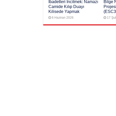
İbadetleri İncitmek: Namazı
Bilge 
Camide Kılıp Duayı
Projes
Kilisede Yapmak
(ESC3
6 Haziran 2026
17 Şu