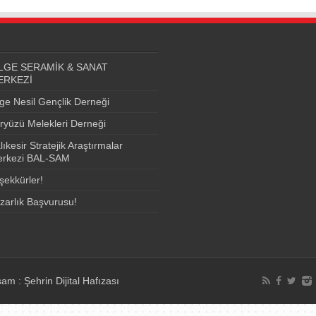
LGE SERAMİK & SANAT
ERKEZİ
lge Nesil Gençlik Derneği
ryüzü Melekleri Derneği
lıkesir Stratejik Araştırmalar
rkezi BAL-SAM
şekkürler!
zarlık Başvurusu!
am : Şehrin Dijital Hafızası