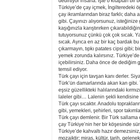
dedirtiyor insana. İşte o kitaptan bir 
Türkiye’de çay içmek, İngilteredeki
çay ikramlarından biraz farklı; daha 
gibi. Çayınızı alıyorsunuz, isteğiniz
kaşığınızla karıştırırken çıkarabildi
tutuyorsunuz çünkü çok çok sıcak. Y
sıcak. Ayrıca en az bir kaç bardak b
çıkarmayın, tıpkı patates cipsi gibi; b
yemek zorunda kalırsınız. Türkiye’d
içebilirsiniz. Daha önce de dediğim 
temsil ediyor.
Türk çayı için tavşan kanı derler. Siya
Türk’ün damarlarında akan kan gibi. T
eşsiz güzellikteki halılarındaki kırmız
laleler gibi… Lalenin şekli kendisin
Türk çayı sıcaktır. Anadolu toprakların
gibi, yemekleri, şehirleri, spor takım
Türk çayı demlenir. Bir Türk sallama
çay Türkiye’nin her bir köşesinde sür
Türkiye’de kahvaltı hazır demezsiniz,
mozaiktir; miras, kültür, tarih, gelen