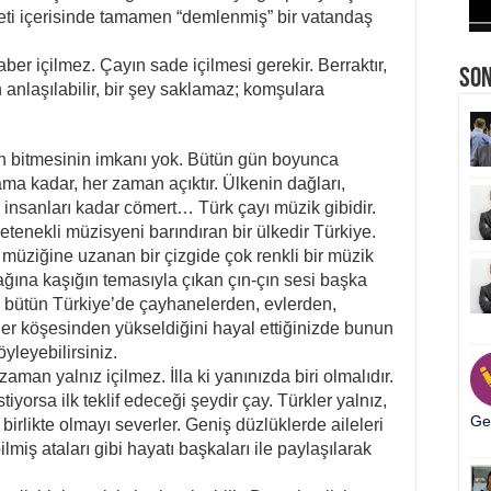
ti içerisinde tamamen “demlenmiş” bir vatandaş
aber içilmez. Çayın sade içilmesi gerekir. Berraktır,
So
n anlaşılabilir, bir şey saklamaz; komşulara
inin bitmesinin imkanı yok. Bütün gün boyunca
ama kadar, her zaman açıktır. Ülkenin dağları,
n insanları kadar cömert… Türk çayı müzik gibidir.
yetenekli müzisyeni barındıran bir ülkedir Türkiye.
müziğine uzanan bir çizgide çok renkli bir müzik
ğına kaşığın temasıyla çıkan çın-çın sesi başka
 bütün Türkiye’de çayhanelerden, evlerden,
her köşesinden yükseldiğini hayal ettiğinizde bunun
yleyebilirsiniz.
zaman yalnız içilmez. İlla ki yanınızda biri olmalıdır.
iyorsa ilk teklif edeceği şeydir çay. Türkler yalnız,
Ger
birlikte olmayı severler. Geniş düzlüklerde aileleri
bilmiş ataları gibi hayatı başkaları ile paylaşılarak