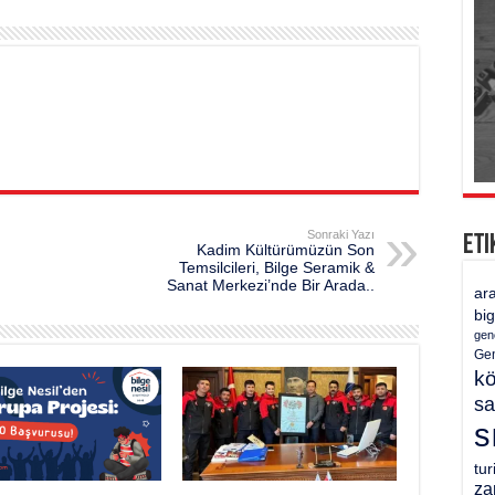
Sonraki Yazı
Eti
Kadim Kültürümüzün Son
Temsilcileri, Bilge Seramik &
Sanat Merkezi’nde Bir Arada..
ar
bi
gen
Gen
k
sa
s
tu
za