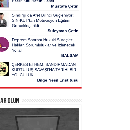
Eseri: Sitti Hatun Camii
Mustafa Çetin
Sındırgı’da Afet Bilinci Güçleniyor:
SIN-KUT’tan Motivasyon Eğitimi
Gerçekleştirildi
Süleyman Çetin
Deprem Sonrası Hukuki Süreçler:
Haklar, Sorumluluklar ve İzlenecek
Yollar
BALSAM
ÇERKES ETHEM: BANDIRMA’DAN
KURTULUŞ SAVAŞI’NA TARİHİ BİR
YOLCULUK
Bilge Nesil Enstitüsü
ar Olun