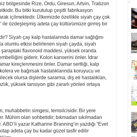
Gibi,
 bölgesinde Rize, Ordu, Giresun, Artvin, Trabzon
Gel
 bitkidir. Bu bitki kurutulup çeşitli fabrikasyon
Tanış
Olalım..
rak içilmektedir. Ülkemizde özellikle siyah çay çok
için
ay’ ile özdeşleşmiş adeta çay kültürümüze girmiş bir
erdir? Siyah çay kalp hastalarında damar sağlığını
 olumlu etkisi belirlenen siyah çayda, siyah
ı şaraptaki flavonoid maddesi, yüksek oranda
embelliğini giderir. Kolon kanserini önler. İdrar
Damar kireçlenmesini önler. Damar sertliği, kalp
t, kolera ve bağırsak hastalıklarında koruyucu ve
lecek olursa dişlerde sararma, diş eti hastalıkları,
ızlık, yüksek tansiyon gibi zararlı yönleri ortaya
n, muhabbetin simgesi, temsilcisidir. Bir yere
rler. Mühim olan sohbetidir; bıkmadan sıkılmadan
r. ABD’li yazar Katharine Branning’in yazdığı “Evet
itap adeta çay bu kadar güzel tasfir edilir