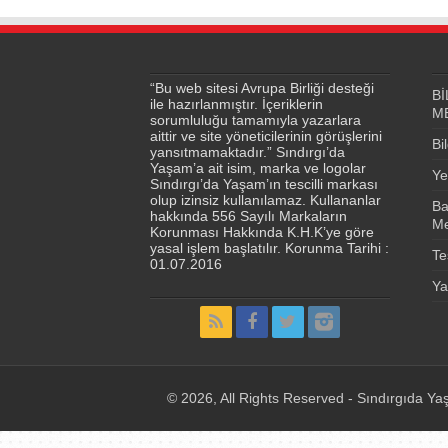
“Bu web sitesi Avrupa Birliği desteği
Bİ
ile hazırlanmıştır. İçeriklerin
M
sorumluluğu tamamıyla yazarlara
aittir ve site yöneticilerinin görüşlerini
Bi
yansıtmamaktadır.” Sındırgı’da
Yaşam’a ait isim, marka ve logolar
Ye
Sındırgı’da Yaşam’ın tescilli markası
olup izinsiz kullanılamaz. Kullananlar
Ba
hakkında 556 Sayılı Markaların
Me
Korunması Hakkında K.H.K’ye göre
yasal işlem başlatılır. Korunma Tarihi :
Te
01.07.2016
Ya
© 2026, All Rights Reserved - Sındırgıda Yaş