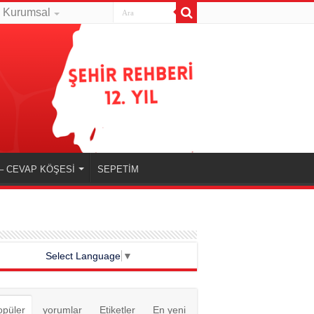
Kurumsal
– CEVAP KÖŞESİ
SEPETİM
Select Language
▼
opüler
yorumlar
Etiketler
En yeni