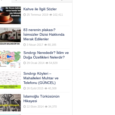
Kahve ile İlgili Sözler
25 Temmuz 2019
102,411
83 nerenin plakası?
İsimsizler Dizisi Hakkında
Merak Edilenler
3 Nisan 2017
80,185
Sındırgı Nerededir? İklim ve
Doğa Özellikleri Nelerdir?
29 Ocak 2014
54,829
Sındırgı Köyleri –
Mahalleleri Muhtar ve
Telefonu (GÜNCEL)
26 Eylül 2015
40,308
İslamoğlu Türküsünün
Hikayesi
22 Ekim 2014
34,370