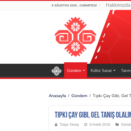
Hakkımızda
8 AĞUSTOS 2026 , CUMARTESI
Gündem
Kültür Sanat
Tarım
Anasayfa
/
Gündem
/
Tıpkı Çay Gibi, Gel T
Tıpkı Çay Gibi, Gel Tanış Olalı
Tolga Yavaş
8 Aralık 2018
Günd