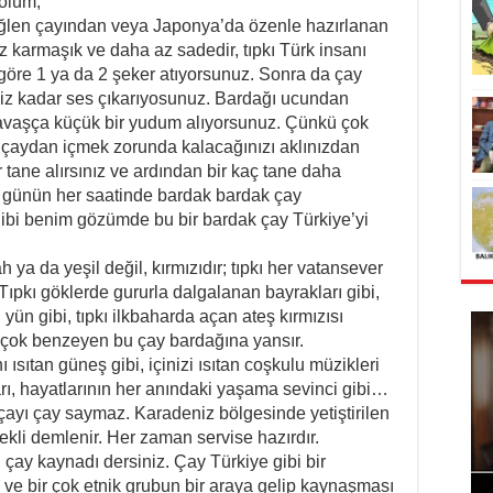
bölüm;
 öğlen çayından veya Japonya’da özenle hazırlanan
az karmaşık ve daha az sadedir, tıpkı Türk insanı
e göre 1 ya da 2 şeker atıyorsunuz. Sonra da çay
ğiniz kadar ses çıkarıyosunuz. Bardağı ucundan
avaşça küçük bir yudum alıyorsunuz. Çünkü çok
u çaydan içmek zorunda kalacağınızı aklınızdan
ir tane alırsınız ve ardından bir kaç tane daha
e günün her saatinde bardak bardak çay
gibi benim gözümde bu bir bardak çay Türkiye’yi
h ya da yeşil değil, kırmızıdır; tıpkı her vatansever
ıpkı göklerde gururla dalgalanan bayrakları gibi,
ı yün gibi, tıpkı ilkbaharda açan ateş kırmızısı
e çok benzeyen bu çay bardağına yansır.
ı ısıtan güneş gibi, içinizi ısıtan coşkulu müzikleri
ları, hayatlarının her anındaki yaşama sevinci gibi…
 çayı çay saymaz. Karadeniz bölgesinde yetiştirilen
ekli demlenir. Her zaman servise hazırdır.
 çay kaynadı dersiniz. Çay Türkiye gibi bir
ek ve bir çok etnik grubun bir araya gelip kaynaşması