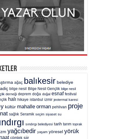
ketler
balıkesir
aştırma
belediye
ağaç
gadiç
bilge nesil
Bilge Nesil Gençlik
bilge nesil
esnaf
deprem
festival
çlik derneği
doğa
doğal
halı
çlik
hikaye
istanbul
izmir
jeotermal
karesi
proje
öy
mahalle
orman
kültür
pehlivan
nat
sağlık
Seramik
seçim
siyaset
su
ındırgı
tarih
tarım
sındırgı belediyesi
toprak
yağcıbedir
yörük
rizm
yöresel
yaşam
naat
şiir
çömlek