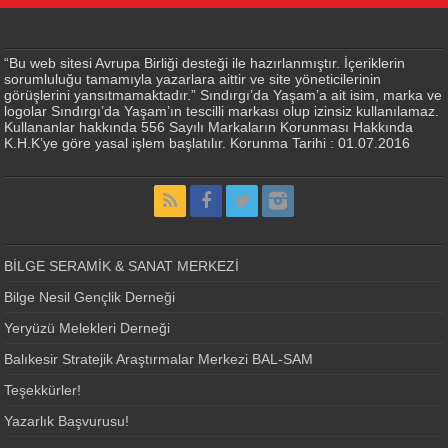
“Bu web sitesi Avrupa Birliği desteği ile hazırlanmıştır. İçeriklerin
sorumluluğu tamamıyla yazarlara aittir ve site yöneticilerinin
görüşlerini yansıtmamaktadır.” Sındırgı’da Yaşam’a ait isim, marka ve
logolar Sındırgı’da Yaşam’ın tescilli markası olup izinsiz kullanılamaz.
Kullananlar hakkında 556 Sayılı Markaların Korunması Hakkında
K.H.K’ye göre yasal işlem başlatılır. Korunma Tarihi : 01.07.2016
BİLGE SERAMİK & SANAT MERKEZİ
Bilge Nesil Gençlik Derneği
Yeryüzü Melekleri Derneği
Balıkesir Stratejik Araştırmalar Merkezi BAL-SAM
Teşekkürler!
Yazarlık Başvurusu!