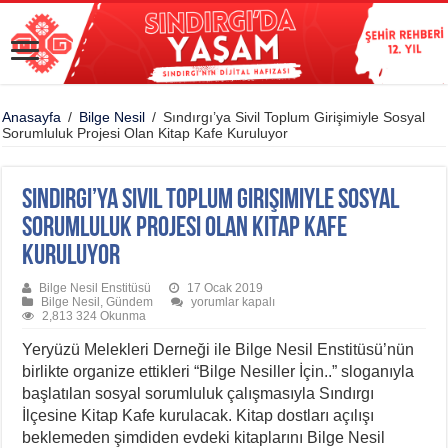
Anasayfa
/
Bilge Nesil
/
Sındırgı’ya Sivil Toplum Girişimiyle Sosyal
Sorumluluk Projesi Olan Kitap Kafe Kuruluyor
Sındırgı’ya Sivil Toplum Girişimiyle Sosyal
Sorumluluk Projesi Olan Kitap Kafe
Kuruluyor
Bilge Nesil Enstitüsü
17 Ocak 2019
Sındırgı’ya
Bilge Nesil
,
Gündem
yorumlar kapalı
Sivil
2,813 324 Okunma
Toplum
Girişimiyle
Yeryüzü Melekleri Derneği ile Bilge Nesil Enstitüsü’nün
Sosyal
birlikte organize ettikleri “Bilge Nesiller İçin..” sloganıyla
Sorumluluk
Projesi
başlatılan sosyal sorumluluk çalışmasıyla Sındırgı
Olan
Kitap
İlçesine Kitap Kafe kurulacak. Kitap dostları açılışı
Kafe
beklemeden şimdiden evdeki kitaplarını Bilge Nesil
Kuruluyor