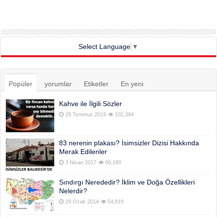
Select Language
▼
Popüler
yorumlar
Etiketler
En yeni
Kahve ile İlgili Sözler
25 Temmuz 2019
102,394
83 nerenin plakası? İsimsizler Dizisi Hakkında
Merak Edilenler
3 Nisan 2017
80,180
Sındırgı Nerededir? İklim ve Doğa Özellikleri
Nelerdir?
29 Ocak 2014
54,819