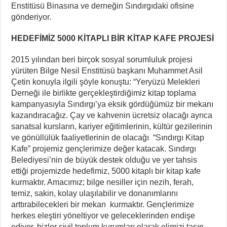
için
Enstitüsü Binasına ve derneğin Sındırgıdaki ofisine
gönderiyor.
HEDEFİMİZ 5000 KİTAPLI BİR KİTAP KAFE PROJESİ
2015 yılından beri birçok sosyal sorumluluk projesi
yürüten Bilge Nesil Enstitüsü başkanı Muhammet Asil
Çetin konuyla ilgili şöyle konuştu: “Yeryüzü Melekleri
Derneği ile birlikte gerçekleştirdiğimiz kitap toplama
kampanyasıyla Sındırgı’ya eksik gördüğümüz bir mekanı
kazandıracağız. Çay ve kahvenin ücretsiz olacağı ayrıca
sanatsal kursların, kariyer eğitimlerinin, kültür gezilerinin
ve gönüllülük faaliyetlerinin de olacağı “Sındırgı Kitap
Kafe” projemiz gençlerimize değer katacak. Sındırgı
Belediyesi’nin de büyük destek olduğu ve yer tahsis
ettiği projemizde hedefimiz, 5000 kitaplı bir kitap kafe
kurmaktır. Amacımız; bilge nesiller için nezih, ferah,
temiz, sakin, kolay ulaşılabilir ve donanımlarını
arttırabilecekleri bir mekan kurmaktır. Gençlerimize
herkes eleştiri yöneltiyor ve geleceklerinden endişe
ediyor, bizler sivil toplum kurumları olarak elimizi taşın