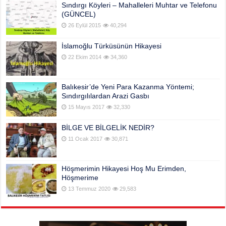
Sındırgı Köyleri – Mahalleleri Muhtar ve Telefonu
(GÜNCEL)
26 Eylül 2015
40,294
İslamoğlu Türküsünün Hikayesi
22 Ekim 2014
34,360
Balıkesir’de Yeni Para Kazanma Yöntemi;
Sındırgılılardan Arazi Gasbı
15 Mayıs 2017
32,330
BİLGE VE BİLGELİK NEDİR?
11 Ocak 2017
30,871
Höşmerimin Hikayesi Hoş Mu Erimden,
Höşmerime
13 Temmuz 2020
29,583