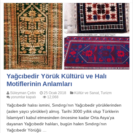
Yağcıbedir Yörük Kültürü ve Halı
Motiflerinin Anlamları
Süleyman Çetin
25 Ocak 2018
Kültür ve Sanat
,
Turizm
Yağcıbedir
yorumlar kapalı
12,068
Yörük
Yağcıbedir halısı ismini, Sındırgı’nın Yağcıbedir yörüklerinden
Kültürü
ve
(aslen yaycı yörükleri) almış. Tarihi 3000 yıllık olup Türklerin
Halı
İslamiyet’i kabul etmesinden öncesine kadar Orta Asya’ya
Motiflerinin
Anlamları
dayanan Yağcıbedir halıları, bugün halen Sındırgı’nın
için
Yağcıbedir Yörüğü …