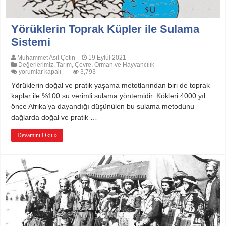
Yörüklerin Toprak Küpler ile Sulama
Sistemi
Muhammet Asil Çetin
19 Eylül 2021
Değerlerimiz
,
Tarım, Çevre, Orman ve Hayvancılık
Yörüklerin
yorumlar kapalı
3,793
Toprak
Yörüklerin doğal ve pratik yaşama metotlarından biri de toprak
Küpler
ile
kaplar ile %100 su verimli sulama yöntemidir. Kökleri 4000 yıl
Sulama
önce Afrika’ya dayandığı düşünülen bu sulama metodunu
Sistemi
için
dağlarda doğal ve pratik …
Devamını Oku »