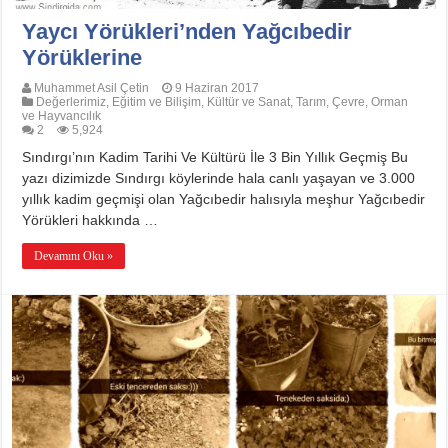
Yaycı Yörükleri’nden Yağcıbedir
Yörüklerine
Muhammet Asil Çetin
9 Haziran 2017
Değerlerimiz
,
Eğitim ve Bilişim
,
Kültür ve Sanat
,
Tarım, Çevre, Orman
ve Hayvancılık
2
5,924
Sındırgı’nın Kadim Tarihi Ve Kültürü İle 3 Bin Yıllık Geçmiş Bu
yazı dizimizde Sındırgı köylerinde hala canlı yaşayan ve 3.000
yıllık kadim geçmişi olan Yağcıbedir halısıyla meşhur Yağcıbedir
Yörükleri hakkında …
Devamını Oku »