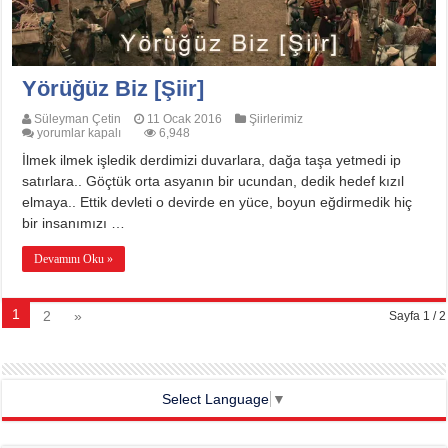
Yörüğüz Biz [Şiir]
Süleyman Çetin
11 Ocak 2016
Şiirlerimiz
Yörüğüz
yorumlar kapalı
6,948
Biz
İlmek ilmek işledik derdimizi duvarlara, dağa taşa yetmedi ip
[Şiir]
için
satırlara.. Göçtük orta asyanın bir ucundan, dedik hedef kızıl
elmaya.. Ettik devleti o devirde en yüce, boyun eğdirmedik hiç
bir insanımızı …
Devamını Oku »
1
2
»
Sayfa 1 / 2
Select Language
▼