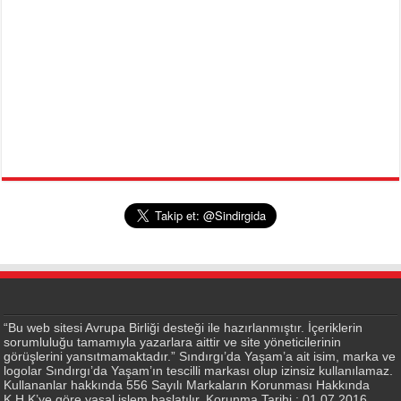
“Bu web sitesi Avrupa Birliği desteği ile hazırlanmıştır. İçeriklerin
sorumluluğu tamamıyla yazarlara aittir ve site yöneticilerinin
görüşlerini yansıtmamaktadır.” Sındırgı’da Yaşam’a ait isim, marka ve
logolar Sındırgı’da Yaşam’ın tescilli markası olup izinsiz kullanılamaz.
Kullananlar hakkında 556 Sayılı Markaların Korunması Hakkında
K.H.K’ye göre yasal işlem başlatılır. Korunma Tarihi : 01.07.2016