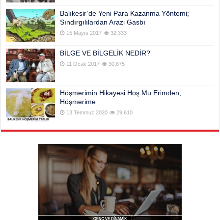
Balıkesir’de Yeni Para Kazanma Yöntemi;
Sındırgılılardan Arazi Gasbı
15 Mayıs 2017
32,333
BİLGE VE BİLGELİK NEDİR?
11 Ocak 2017
30,875
Höşmerimin Hikayesi Hoş Mu Erimden,
Höşmerime
13 Temmuz 2020
29,610