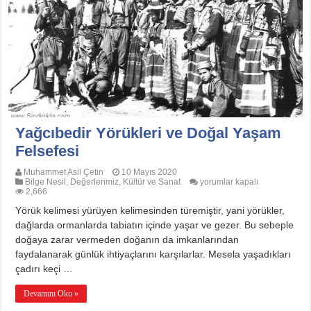
Yağcıbedir Yörükleri ve Doğal Yaşam
Felsefesi
Muhammet Asil Çetin
10 Mayıs 2020
Yağcıbedir
Bilge Nesil
,
Değerlerimiz
,
Kültür ve Sanat
yorumlar kapalı
Yörükleri
2,666
ve
Yörük kelimesi yürüyen kelimesinden türemiştir, yani yörükler,
Doğal
Yaşam
dağlarda ormanlarda tabiatın içinde yaşar ve gezer. Bu sebeple
Felsefesi
doğaya zarar vermeden doğanın da imkanlarından
için
faydalanarak günlük ihtiyaçlarını karşılarlar. Mesela yaşadıkları
çadırı keçi …
Devamını Oku »