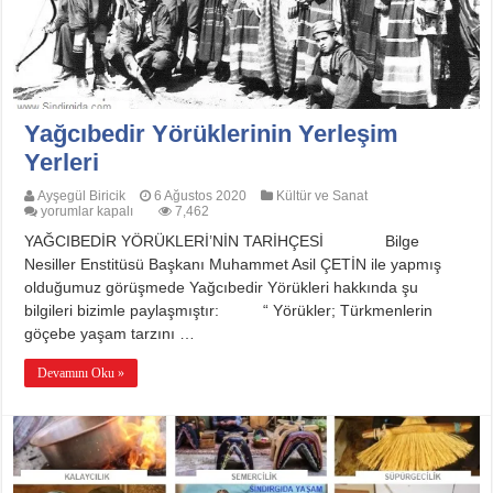
Yağcıbedir Yörüklerinin Yerleşim
Yerleri
Ayşegül Biricik
6 Ağustos 2020
Kültür ve Sanat
Yağcıbedir
yorumlar kapalı
7,462
Yörüklerinin
YAĞCIBEDİR YÖRÜKLERİ’NİN TARİHÇESİ Bilge
Yerleşim
Yerleri
Nesiller Enstitüsü Başkanı Muhammet Asil ÇETİN ile yapmış
için
olduğumuz görüşmede Yağcıbedir Yörükleri hakkında şu
bilgileri bizimle paylaşmıştır: “ Yörükler; Türkmenlerin
göçebe yaşam tarzını …
Devamını Oku »