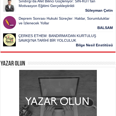
Sındırgı’da Afet Bilinci Güçleniyor: SIN-KUT’tan
Motivasyon Eğitimi Gerçekleştirildi
Süleyman Çetin
Deprem Sonrası Hukuki Süreçler: Haklar, Sorumluluklar
ve İzlenecek Yollar
BALSAM
ÇERKES ETHEM: BANDIRMA’DAN KURTULUŞ
SAVAŞI’NA TARİHİ BİR YOLCULUK
Bilge Nesil Enstitüsü
Yazar Olun