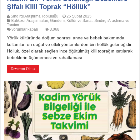
Şifalı Killi Toprak “Höllük”
Sındırgı Araştırma Topluluğu
25 Şubat 2025
Balıkesir Araştırmaları
,
Gündem
,
Kültür ve Sanat
,
Sındırgı Araştırma ve
Tanıtım
Kadim
yorumlar kapalı
3,068
Bir
Yörük kültüründe doğum sonrası anne ve bebek bakımında
Yörük
Geleneği:
kullanılan en doğal ve etkili yöntemlerden biri höllük geleneğidir.
Bebeklere
Höllük, özel olarak seçilen ince öğütülmüş killi toprağın ısıtılarak
Şifalı
Killi
bebeklerin üşümemesi ve rahatlaması …
Toprak
“Höllük”
için
Devamını Oku »