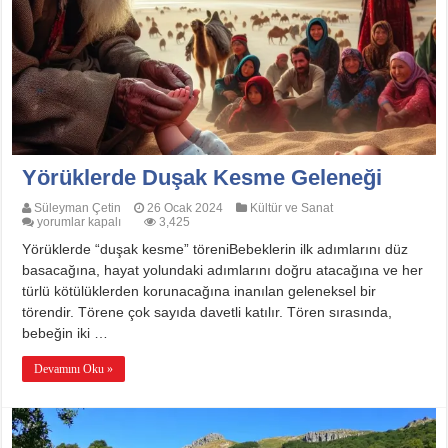
Yörüklerde Duşak Kesme Geleneği
Süleyman Çetin
26 Ocak 2024
Kültür ve Sanat
Yörüklerde
yorumlar kapalı
3,425
Duşak
Yörüklerde “duşak kesme” töreniBebeklerin ilk adımlarını düz
Kesme
Geleneği
basacağına, hayat yolundaki adımlarını doğru atacağına ve her
için
türlü kötülüklerden korunacağına inanılan geleneksel bir
törendir. Törene çok sayıda davetli katılır. Tören sırasında,
bebeğin iki …
Devamını Oku »