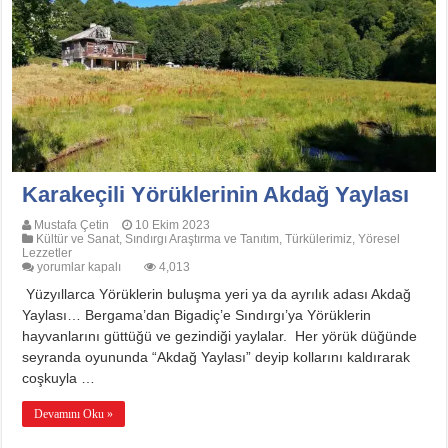
Karakeçili Yörüklerinin Akdağ Yaylası
Mustafa Çetin
10 Ekim 2023
Kültür ve Sanat
,
Sındırgı Araştırma ve Tanıtım
,
Türkülerimiz
,
Yöresel
Lezzetler
Karakeçili
yorumlar kapalı
4,013
Yörüklerinin
Yüzyıllarca Yörüklerin buluşma yeri ya da ayrılık adası Akdağ
Akdağ
Yaylası
Yaylası… Bergama’dan Bigadiç’e Sındırgı’ya Yörüklerin
için
hayvanlarını güttüğü ve gezindiği yaylalar. Her yörük düğünde
seyranda oyununda “Akdağ Yaylası” deyip kollarını kaldırarak
coşkuyla …
Devamını Oku »