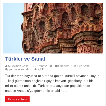
Türkler ve Sanat
Süleyman Çetin
22 Mart 2020
Gündem
,
Kültür ve Sanat
Türkler
yorumlar kapalı
2,211
ve
Türkler tarih boyunca at sırtında gezen, sürekli savaşan, koyun
Sanat
için
– keçi gütmekten başka bir şey bilmeyen, göçebe/yürük bir
millet olarak anlatıldı. Türkler orta asyadan göçtüklerinde
sadece Anadolu’ya göçmemişler tabi ki, …
Devamını Oku »