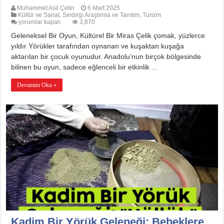
Muhammet Asil Çetin
6 Mart 2025
Kültür ve Sanat
,
Sındırgı Araştırma ve Tanıtım
,
Turizm
Unutulmaya
yorumlar kapalı
3,870
Yüz
Geleneksel Bir Oyun, Kültürel Bir Miras Çelik çomak, yüzlerce
Tutmuş
Bir
yıldır Yörükler tarafından oynanan ve kuşaktan kuşağa
Oyun:
aktarılan bir çocuk oyunudur. Anadolu’nun birçok bölgesinde
Çelik
Çomak
bilinen bu oyun, sadece eğlenceli bir etkinlik …
için
Devamını Oku »
Kadim Bir Yörük Geleneği: Bebeklere