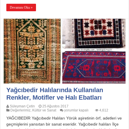
Devamını Oku »
Yağcıbedir Halılarında Kullanılan
Renkler, Motifler ve Halı Ebatları
Süleyman Çetin
25 Ağustos 2017
Yağcıbedir
Değerlerimiz
,
Kültür ve Sanat
yorumlar kapalı
4,612
Halılarında
YAĞCIBEDİR Yağcıbedir Halıları Yörük aşiretinin örf, adetleri ve
Kullanılan
Renkler,
geçmişlerini yansıtan bir sanat eseridir. Yağcıbedir halıları İlçe
Motifler