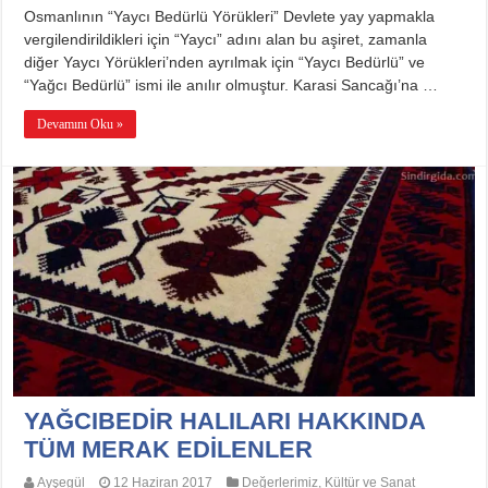
Bu
Osmanlının “Yaycı Bedürlü Yörükleri” Devlete yay yapmakla
Yörükler??
için
vergilendirildikleri için “Yaycı” adını alan bu aşiret, zamanla
diğer Yaycı Yörükleri’nden ayrılmak için “Yaycı Bedürlü” ve
“Yağcı Bedürlü” ismi ile anılır olmuştur. Karasi Sancağı’na …
Devamını Oku »
YAĞCIBEDİR HALILARI HAKKINDA
TÜM MERAK EDİLENLER
Ayşegül
12 Haziran 2017
Değerlerimiz
,
Kültür ve Sanat