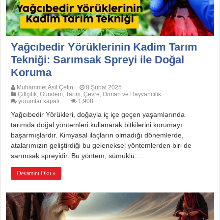
Yağcıbedir Yörüklerinin Kadim Tarım
Tekniği: Sarımsak Spreyi ile Doğal
Koruma
Muhammet Asil Çetin
8 Şubat 2025
Çiftçilik
,
Gündem
,
Tarım, Çevre, Orman ve Hayvancılık
Yağcıbedir
yorumlar kapalı
1,908
Yörüklerinin
Yağcıbedir Yörükleri, doğayla iç içe geçen yaşamlarında
Kadim
Tarım
tarımda doğal yöntemleri kullanarak bitkilerini korumayı
Tekniği:
başarmışlardır. Kimyasal ilaçların olmadığı dönemlerde,
Sarımsak
Spreyi
atalarımızın geliştirdiği bu geleneksel yöntemlerden biri de
ile
sarımsak spreyidir. Bu yöntem, sümüklü …
Doğal
Koruma
için
Devamını Oku »