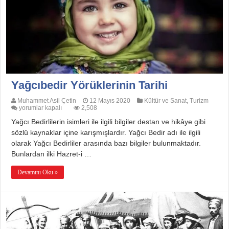
Yağcıbedir Yörüklerinin Tarihi
Muhammet Asil Çetin
12 Mayıs 2020
Kültür ve Sanat
,
Turizm
Yağcıbedir
yorumlar kapalı
2,508
Yörüklerinin
Yağcı Bedirlilerin isimleri ile ilgili bilgiler destan ve hikâye gibi
Tarihi
için
sözlü kaynaklar içine karışmışlardır. Yağcı Bedir adı ile ilgili
olarak Yağcı Bedirliler arasında bazı bilgiler bulunmaktadır.
Bunlardan ilki Hazret-i …
Devamını Oku »