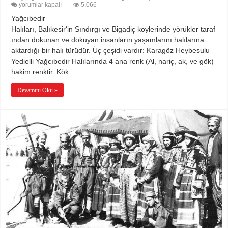
YAĞCIBEDİR
yorumlar kapalı
5,066
HALILARI
Yağcıbedir
HAKKINDA
TÜM
Halıları, Balıkesir‘in Sındırgı ve Bigadiç köylerinde yörükler taraf
MERAK
ından dokunan ve dokuyan insanların yaşamlarını halılarına
EDİLENLER
için
aktardığı bir halı türüdür. Üç çeşidi vardır: Karagöz Heybesulu
Yedielli Yağcıbedir Halılarında 4 ana renk (Al, nariç, ak, ve gök)
hakim renktir. Kök …
Devamını Oku »