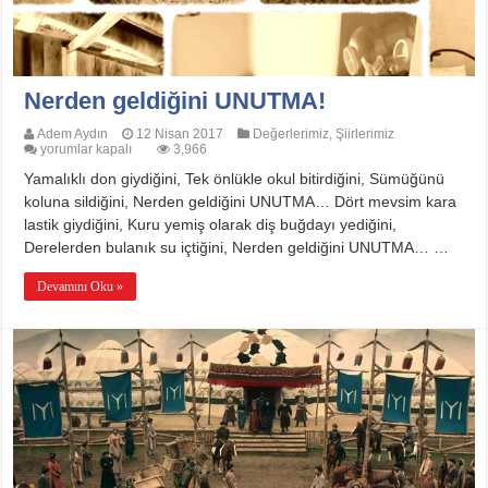
Nerden geldiğini UNUTMA!
Adem Aydın
12 Nisan 2017
Değerlerimiz
,
Şiirlerimiz
Nerden
yorumlar kapalı
3,966
geldiğini
Yamalıklı don giydiğini, Tek önlükle okul bitirdiğini, Sümüğünü
UNUTMA!
için
koluna sildiğini, Nerden geldiğini UNUTMA… Dört mevsim kara
lastik giydiğini, Kuru yemiş olarak diş buğdayı yediğini,
Derelerden bulanık su içtiğini, Nerden geldiğini UNUTMA… …
Devamını Oku »