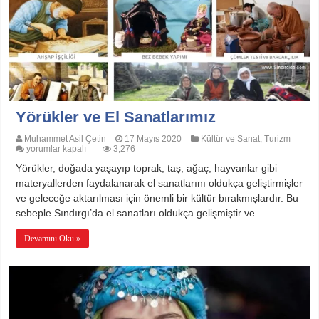
Yörükler ve El Sanatlarımız
Muhammet Asil Çetin
17 Mayıs 2020
Kültür ve Sanat
,
Turizm
Yörükler
yorumlar kapalı
3,276
ve
Yörükler, doğada yaşayıp toprak, taş, ağaç, hayvanlar gibi
El
Sanatlarımız
materyallerden faydalanarak el sanatlarını oldukça geliştirmişler
için
ve geleceğe aktarılması için önemli bir kültür bırakmışlardır. Bu
sebeple Sındırgı’da el sanatları oldukça gelişmiştir ve …
Devamını Oku »