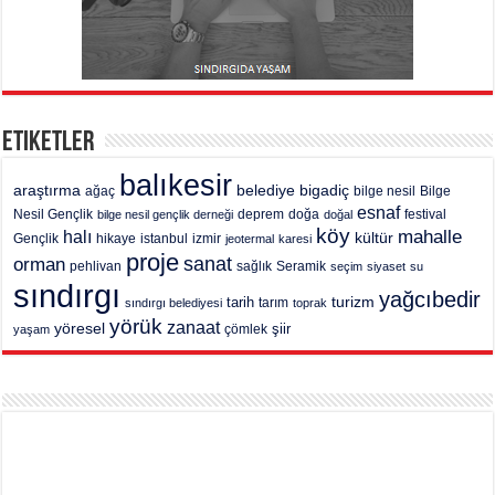
Etiketler
balıkesir
araştırma
belediye
bigadiç
ağaç
bilge nesil
Bilge
esnaf
deprem
festival
Nesil Gençlik
bilge nesil gençlik derneği
doğa
doğal
köy
mahalle
halı
kültür
Gençlik
hikaye
istanbul
izmir
jeotermal
karesi
proje
sanat
orman
pehlivan
sağlık
Seramik
seçim
siyaset
su
sındırgı
yağcıbedir
turizm
tarih
tarım
sındırgı belediyesi
toprak
yörük
zanaat
yöresel
şiir
yaşam
çömlek