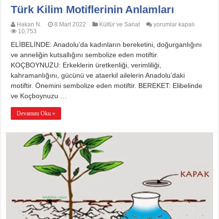
Türk Kilim Motiflerinin Anlamları
Türk
Hakan N.
8 Mart 2022
Kültür ve Sanat
yorumlar kapalı
Kilim
10,753
Motiflerinin
ELİBELİNDE: Anadolu’da kadınların bereketini, doğurganlığını
Anlamları
için
ve anneliğin kutsallığını sembolize eden motiftir.
KOÇBOYNUZU: Erkeklerin üretkenliği, verimliliği,
kahramanlığını, gücünü ve ataerkil ailelerin Anadolu’daki
motiftir. Önemini sembolize eden motiftir. BEREKET: Elibelinde
ve Koçboynuzu …
Devamını Oku »