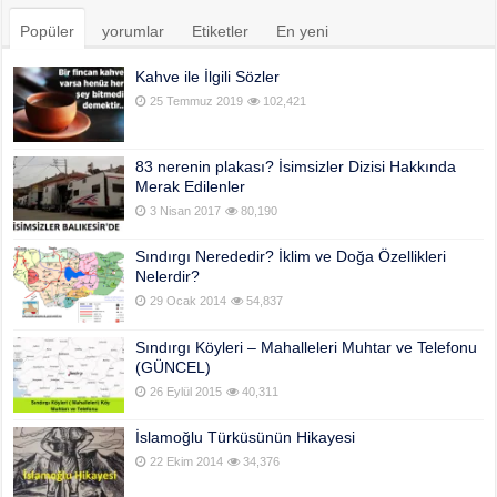
Popüler
yorumlar
Etiketler
En yeni
Kahve ile İlgili Sözler
25 Temmuz 2019
102,421
83 nerenin plakası? İsimsizler Dizisi Hakkında
Merak Edilenler
3 Nisan 2017
80,190
Sındırgı Nerededir? İklim ve Doğa Özellikleri
Nelerdir?
29 Ocak 2014
54,837
Sındırgı Köyleri – Mahalleleri Muhtar ve Telefonu
(GÜNCEL)
26 Eylül 2015
40,311
İslamoğlu Türküsünün Hikayesi
22 Ekim 2014
34,376