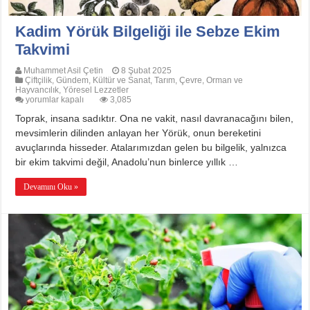
Kadim Yörük Bilgeliği ile Sebze Ekim
Takvimi
Muhammet Asil Çetin
8 Şubat 2025
Çiftçilik
,
Gündem
,
Kültür ve Sanat
,
Tarım, Çevre, Orman ve
Hayvancılık
,
Yöresel Lezzetler
Kadim
yorumlar kapalı
3,085
Yörük
Toprak, insana sadıktır. Ona ne vakit, nasıl davranacağını bilen,
Bilgeliği
ile
mevsimlerin dilinden anlayan her Yörük, onun bereketini
Sebze
avuçlarında hisseder. Atalarımızdan gelen bu bilgelik, yalnızca
Ekim
Takvimi
bir ekim takvimi değil, Anadolu’nun binlerce yıllık …
için
Devamını Oku »