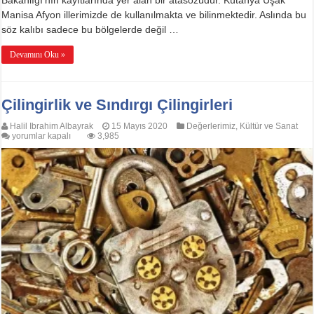
Manisa Afyon illerimizde de kullanılmakta ve bilinmektedir. Aslında bu
söz kalıbı sadece bu bölgelerde değil …
Devamını Oku »
Çilingirlik ve Sındırgı Çilingirleri
Halil Ibrahim Albayrak
15 Mayıs 2020
Değerlerimiz
,
Kültür ve Sanat
Çilingirlik
yorumlar kapalı
3,985
ve
Sındırgı
Çilingirleri
için