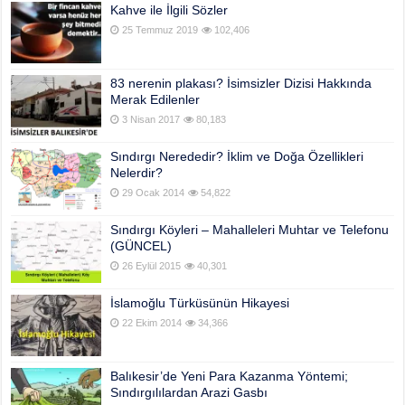
Kahve ile İlgili Sözler
25 Temmuz 2019
102,406
83 nerenin plakası? İsimsizler Dizisi Hakkında
Merak Edilenler
3 Nisan 2017
80,183
Sındırgı Nerededir? İklim ve Doğa Özellikleri
Nelerdir?
29 Ocak 2014
54,822
Sındırgı Köyleri – Mahalleleri Muhtar ve Telefonu
(GÜNCEL)
26 Eylül 2015
40,301
İslamoğlu Türküsünün Hikayesi
22 Ekim 2014
34,366
Balıkesir’de Yeni Para Kazanma Yöntemi;
Sındırgılılardan Arazi Gasbı