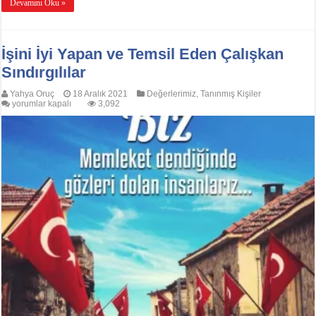
Devamını Oku »
İşini İyi Yapan ve Temsil Eden Çalışkan
Sındırgılılar
Yahya Oruç
18 Aralık 2021
Değerlerimiz
,
Tanınmış Kişiler
İşini
yorumlar kapalı
3,092
İyi
Yapan
ve
Temsil
Eden
Çalışkan
Sındırgılılar
için