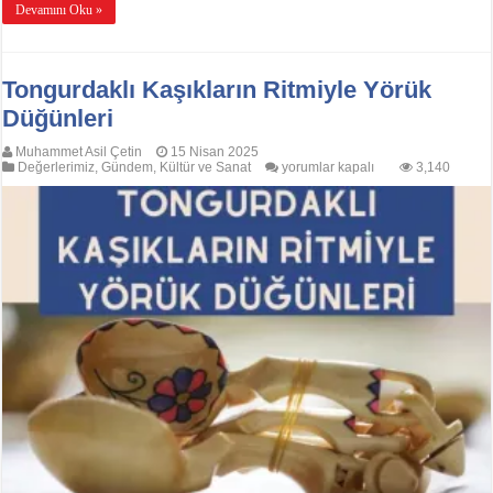
Devamını Oku »
Tongurdaklı Kaşıkların Ritmiyle Yörük
Düğünleri
Muhammet Asil Çetin
15 Nisan 2025
Tongurdaklı
Değerlerimiz
,
Gündem
,
Kültür ve Sanat
yorumlar kapalı
3,140
Kaşıkların
Ritmiyle
Yörük
Düğünleri
için