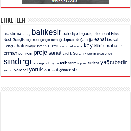
Etiketler
balıkesir
araştırma
belediye
bigadiç
ağaç
bilge nesil
Bilge
esnaf
deprem
festival
Nesil Gençlik
bilge nesil gençlik derneği
doğa
doğal
köy
mahalle
halı
kültür
Gençlik
hikaye
istanbul
izmir
jeotermal
karesi
proje
sanat
orman
pehlivan
sağlık
Seramik
seçim
siyaset
su
sındırgı
yağcıbedir
turizm
tarih
tarım
sındırgı belediyesi
toprak
yörük
zanaat
yöresel
şiir
yaşam
çömlek