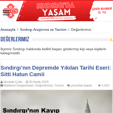
Anasayfa
/
Sındırgı Araştırma ve Tanıtım
/
Değerlerimiz
Değerlerimiz
İlçemiz Sındırgı hakkında bellirli başarı göstermiş kişi veya kişilerin
kategorisidir..
Sındırgı’nın Depremde Yıkılan Tarihi Eseri:
Sitti Hatun Camii
Mustafa Çetin
30 Aralık 2025
Sındırgı’nın
Balıkesir Araştırmaları
,
Değerlerimiz
,
Turizm
yorumlar kapalı
2,053
Depremde
Yıkılan
Tarihi
Eseri:
Sitti
Hatun
Camii