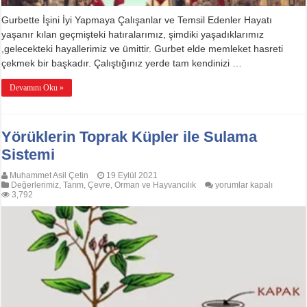
Gurbette İşini İyi Yapmaya Çalışanlar ve Temsil Edenler Hayatı
yaşanır kılan geçmişteki hatıralarımız, şimdiki yaşadıklarımız
,gelecekteki hayallerimiz ve ümittir. Gurbet elde memleket hasreti
çekmek bir başkadır. Çalıştığınız yerde tam kendinizi …
Devamını Oku »
Yörüklerin Toprak Küpler ile Sulama
Sistemi
Muhammet Asil Çetin
19 Eylül 2021
Yörüklerin
Değerlerimiz
,
Tarım, Çevre, Orman ve Hayvancılık
yorumlar kapalı
Toprak
3,792
Küpler
ile
Sulama
Sistemi
için