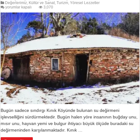
Değerlerimiz
,
Kültür ve Sanat
,
Turizm
,
Yöresel Lezzetler
Sındırgı
yorumlar kapalı
3,070
Kınık
Tarihi
Su
Değirmeni
için
Bugün sadece sındırgı Kınık Köyünde bulunan su değirmeni
işlevselliğini sürdürmektedir. Bugün halen yöre insanının buğday unu,
mısır unu, hayvan yemi ve bulgur ihtiyacı büyük ölçüde buradaki su
değirmeninden karşılanmaktadır. Kınık …