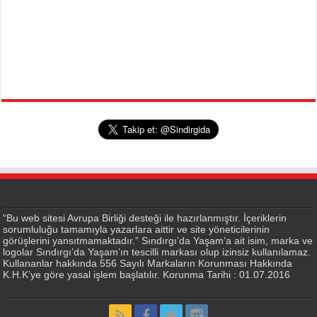
“Bu web sitesi Avrupa Birliği desteği ile hazırlanmıştır. İçeriklerin
sorumluluğu tamamıyla yazarlara aittir ve site yöneticilerinin
görüşlerini yansıtmamaktadır.” Sındırgı’da Yaşam’a ait isim, marka ve
logolar Sındırgı’da Yaşam’ın tescilli markası olup izinsiz kullanılamaz.
Kullananlar hakkında 556 Sayılı Markaların Korunması Hakkında
K.H.K’ye göre yasal işlem başlatılır. Korunma Tarihi : 01.07.2016