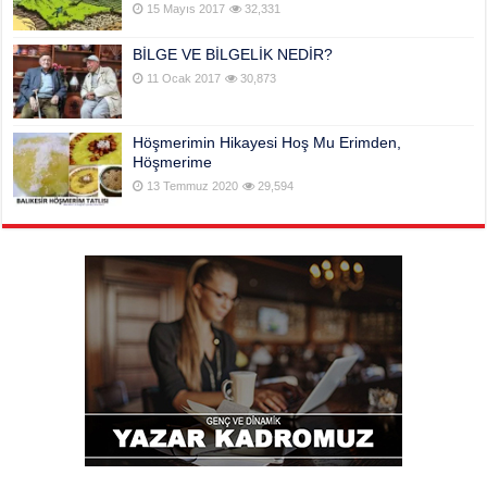
15 Mayıs 2017
32,331
BİLGE VE BİLGELİK NEDİR?
11 Ocak 2017
30,873
Höşmerimin Hikayesi Hoş Mu Erimden,
Höşmerime
13 Temmuz 2020
29,594