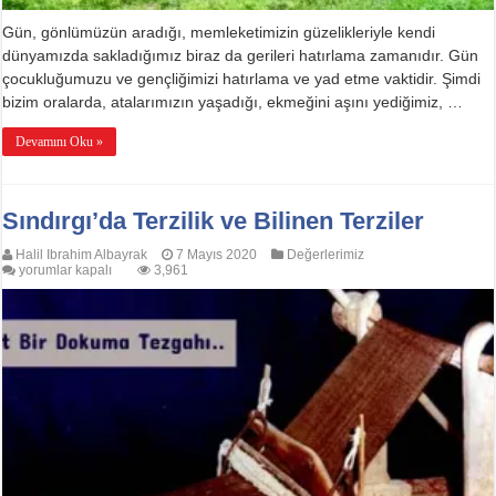
Gün, gönlümüzün aradığı, memleketimizin güzelikleriyle kendi
dünyamızda sakladığımız biraz da gerileri hatırlama zamanıdır. Gün
çocukluğumuzu ve gençliğimizi hatırlama ve yad etme vaktidir. Şimdi
bizim oralarda, atalarımızın yaşadığı, ekmeğini aşını yediğimiz, …
Devamını Oku »
Sındırgı’da Terzilik ve Bilinen Terziler
Halil Ibrahim Albayrak
7 Mayıs 2020
Değerlerimiz
Sındırgı’da
yorumlar kapalı
3,961
Terzilik
ve
Bilinen
Terziler
için