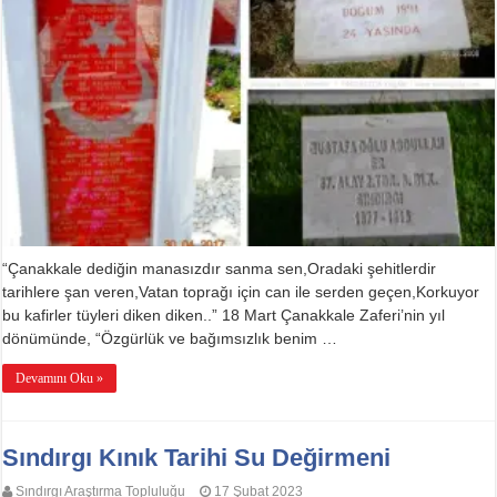
“Çanakkale dediğin manasızdır sanma sen,Oradaki şehitlerdir
tarihlere şan veren,Vatan toprağı için can ile serden geçen,Korkuyor
bu kafirler tüyleri diken diken..” 18 Mart Çanakkale Zaferi’nin yıl
dönümünde, “Özgürlük ve bağımsızlık benim …
Devamını Oku »
Sındırgı Kınık Tarihi Su Değirmeni
Sındırgı Araştırma Topluluğu
17 Şubat 2023