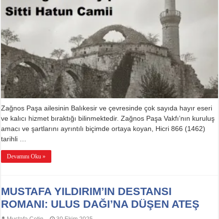
için
Zağnos Paşa ailesinin Balıkesir ve çevresinde çok sayıda hayır eseri
ve kalıcı hizmet bıraktığı bilinmektedir. Zağnos Paşa Vakfı’nın kuruluş
amacı ve şartlarını ayrıntılı biçimde ortaya koyan, Hicri 866 (1462)
tarihli …
Devamını Oku »
MUSTAFA YILDIRIM’IN DESTANSI
ROMANI: ULUS DAĞI’NA DÜŞEN ATEŞ
Mustafa Çetin
30 Ekim 2025