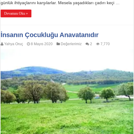
günlük ihtiyaçlarını karşılarlar. Mesela yaşadıkları çadırı keçi …
Devamını Oku »
İnsanın Çocukluğu Anavatanıdır
Yahya Oruç
8 Mayıs 2020
Değerlerimiz
2
7,770