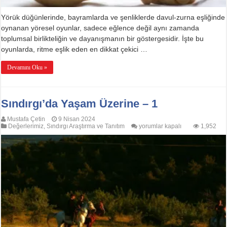
Yörük düğünlerinde, bayramlarda ve şenliklerde davul-zurna eşliğinde
oynanan yöresel oyunlar, sadece eğlence değil aynı zamanda
toplumsal birlikteliğin ve dayanışmanın bir göstergesidir. İşte bu
oyunlarda, ritme eşlik eden en dikkat çekici …
Devamını Oku »
Sındırgı’da Yaşam Üzerine – 1
Mustafa Çetin
9 Nisan 2024
Sındırgı’da
Değerlerimiz
,
Sındırgı Araştırma ve Tanıtım
yorumlar kapalı
1,952
Yaşam
Üzerine
–
1
için