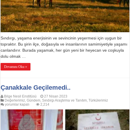
Sındırgı, yaşama enerjisinin ve sevincinin yeşermesi için uygun bir
topraktır. Bu şirin ilçe, doğasıyla ve insanlarının samimiyetiyle yaşamı
canlandırır. Burada yaşamak, her gün yeni bir heyecan ve coşkuyla
dolu olmak …
Devamını Oku »
Çanakkale Geçilemedi..
Bilge Nesil Enstitüsü
27 Nisan 2023
Değerlerimiz
,
Gündem
,
Sındırgı Araştırma ve Tanıtım
,
Türkülerimiz
Çanakkale
yorumlar kapalı
2,214
Geçilemedi..
için