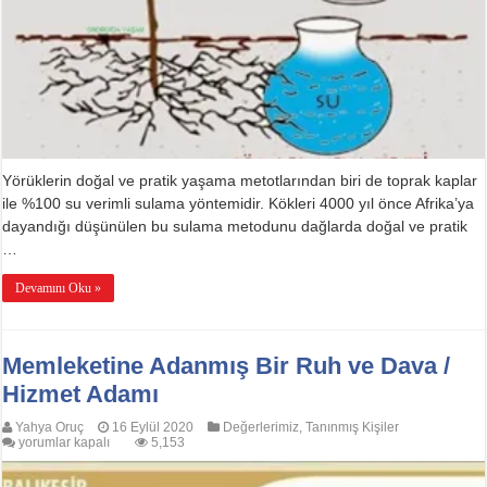
Yörüklerin doğal ve pratik yaşama metotlarından biri de toprak kaplar
ile %100 su verimli sulama yöntemidir. Kökleri 4000 yıl önce Afrika’ya
dayandığı düşünülen bu sulama metodunu dağlarda doğal ve pratik
…
Devamını Oku »
Memleketine Adanmış Bir Ruh ve Dava /
Hizmet Adamı
Yahya Oruç
16 Eylül 2020
Değerlerimiz
,
Tanınmış Kişiler
Memleketine
yorumlar kapalı
5,153
Adanmış
Bir
Ruh