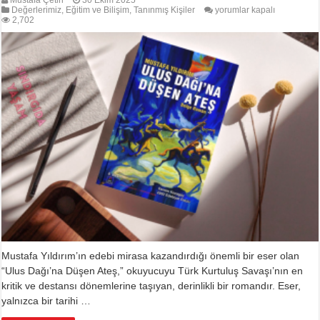
MUSTAFA
Değerlerimiz
,
Eğitim ve Bilişim
,
Tanınmış Kişiler
yorumlar kapalı
YILDIRIM’IN
2,702
DESTANSI
ROMANI:
ULUS
DAĞI’NA
DÜŞEN
ATEŞ
için
Mustafa Yıldırım’ın edebi mirasa kazandırdığı önemli bir eser olan
“Ulus Dağı’na Düşen Ateş,” okuyucuyu Türk Kurtuluş Savaşı’nın en
kritik ve destansı dönemlerine taşıyan, derinlikli bir romandır. Eser,
yalnızca bir tarihi …