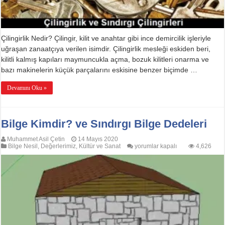
Çilingirlik Nedir? Çilingir, kilit ve anahtar gibi ince demircilik işleriyle
uğraşan zanaatçıya verilen isimdir. Çilingirlik mesleği eskiden beri,
kilitli kalmış kapıları maymuncukla açma, bozuk kilitleri onarma ve
bazı makinelerin küçük parçalarını eskisine benzer biçimde …
Devamını Oku »
Bilge Kimdir? ve Sındırgı Bilge Dedeleri
Muhammet Asil Çetin
14 Mayıs 2020
Bilge
Bilge Nesil
,
Değerlerimiz
,
Kültür ve Sanat
yorumlar kapalı
4,626
Kimdir?
ve
Sındırgı
Bilge
Dedeleri
için