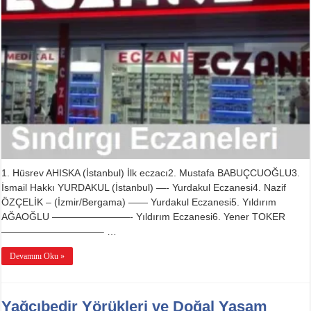
1. Hüsrev AHISKA (İstanbul) İlk eczacı2. Mustafa BABUÇCUOĞLU3.
İsmail Hakkı YURDAKUL (İstanbul) —- Yurdakul Eczanesi4. Nazif
ÖZÇELİK – (İzmir/Bergama) —— Yurdakul Eczanesi5. Yıldırım
AĞAOĞLU ————————- Yıldırım Eczanesi6. Yener TOKER
——————————– …
Devamını Oku »
Yağcıbedir Yörükleri ve Doğal Yaşam