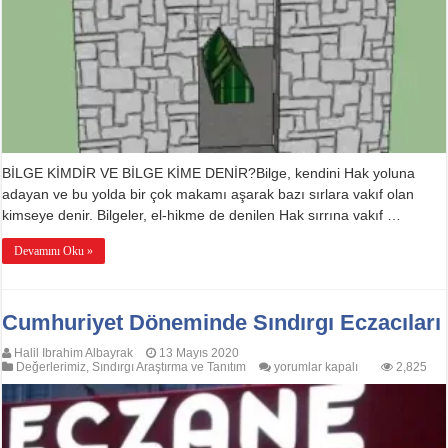
BİLGE KİMDİR VE BİLGE KİME DENİR?Bilge, kendini Hak yoluna
adayan ve bu yolda bir çok makamı aşarak bazı sırlara vakıf olan
kimseye denir. Bilgeler, el-hikme de denilen Hak sırrına vakıf …
Devamını Oku »
Cumhuriyet Döneminde Sındırgı Eczacıları
Halil Ibrahim Albayrak
13 Mayıs 2020
Cumhuriyet
Değerlerimiz
,
Sındırgı Araştırma ve Tanıtım
yorumlar kapalı
2,825
Döneminde
Sındırgı
Eczacıları
için