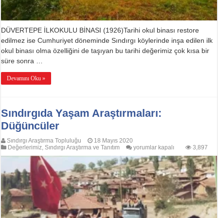
DÜVERTEPE İLKOKULU BİNASI (1926)Tarihi okul binası restore
edilmez ise Cumhuriyet döneminde Sındırgı köylerinde inşa edilen ilk
okul binası olma özelliğini de taşıyan bu tarihi değerimiz çok kısa bir
süre sonra …
Devamını Oku »
Sındırgıda Yaşam Araştırmaları:
Düğüncüler
Sındırgı Araştırma Topluluğu
18 Mayıs 2020
Sındırgıda
Değerlerimiz
,
Sındırgı Araştırma ve Tanıtım
yorumlar kapalı
3,897
Yaşam
Araştırmaları:
Düğüncüler
için