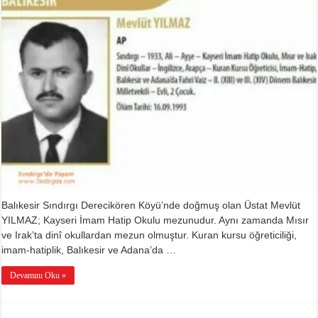
ve
Dava
/
Hizmet
Adamı
için
Balıkesir Sındırgı Derecikören Köyü’nde doğmuş olan Üstat Mevlüt
YILMAZ; Kayseri İmam Hatip Okulu mezunudur. Aynı zamanda Mısır
ve Irak’ta dinî okullardan mezun olmuştur. Kuran kursu öğreticiliği,
imam-hatiplik, Balıkesir ve Adana’da …
Devamını Oku »