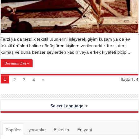
Terzi ya da terzilik tekstil ürünlerini işleyerek giyim kuşam ya da ev
tekstil ürünleri haline dönüştüren kişilere verilen addır.Terzi; deri,
kumaş ve buna benzer şeylerden kadın veya erkek kıyafeti biçip …
Devamını Oku »
1
2
3
4
»
Sayfa 1 / 4
Select Language
▼
Popüler
yorumlar
Etiketler
En yeni