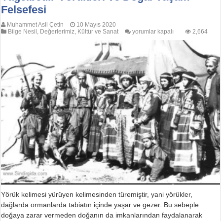
Felsefesi
Muhammet Asil Çetin
10 Mayıs 2020
Yağcıbedir
Bilge Nesil
,
Değerlerimiz
,
Kültür ve Sanat
yorumlar kapalı
2,664
Yörükleri
ve
Doğal
Yaşam
Felsefesi
için
Yörük kelimesi yürüyen kelimesinden türemiştir, yani yörükler,
dağlarda ormanlarda tabiatın içinde yaşar ve gezer. Bu sebeple
doğaya zarar vermeden doğanın da imkanlarından faydalanarak