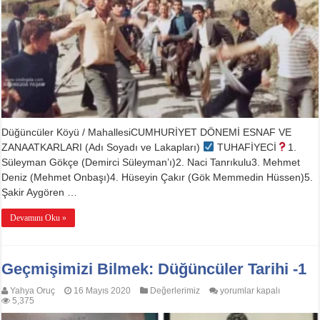
Düğüncüler Köyü / MahallesiCUMHURİYET DÖNEMİ ESNAF VE
ZANAATKARLARI (Adı Soyadı ve Lakapları)
TUHAFİYECİ
1.
Süleyman Gökçe (Demirci Süleyman’ı)2. Naci Tanrıkulu3. Mehmet
Deniz (Mehmet Onbaşı)4. Hüseyin Çakır (Gök Memmedin Hüssen)5.
Şakir Aygören …
Devamını Oku »
Geçmişimizi Bilmek: Düğüncüler Tarihi -1
Geçmişimizi
Yahya Oruç
16 Mayıs 2020
Değerlerimiz
yorumlar kapalı
Bilmek:
5,375
Düğüncüler
Tarihi